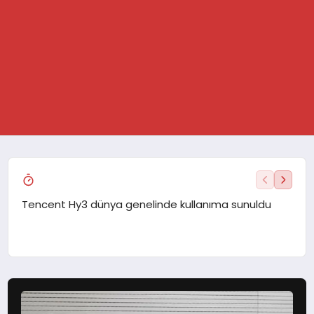
GÜNDEM
SPOR
Tencent Hy3 dünya genelinde kullanıma sunuldu
Mars
DÜNYA
EKONOMİ
YAŞAM