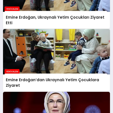
Kleen-Hy-Dro-Gen Inc., Sıfır Karbon
Emisyonlu Hidrojen Isıtma
Emine Erdoğan, Ukraynalı Yetim Çocukları Ziyaret
Teknolojisinde ISO ve TSSA
Etti
Düzenleyici Onaylarını Aldı
Husiler Suudi Arabistan’daki Necran
Havalimanı’na İHA Saldırısı Düzenledi
Emine Erdoğan’dan Ukraynalı Yetim Çocuklara
Ziyaret