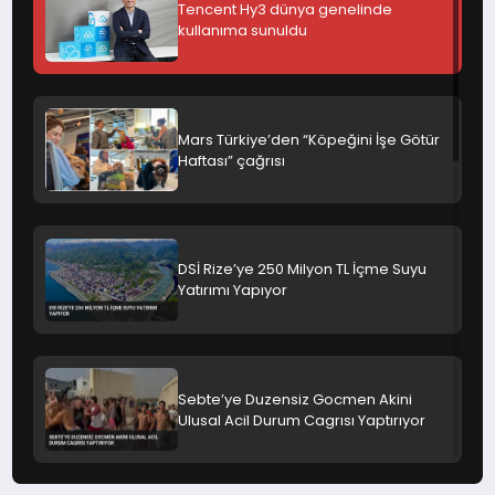
Tencent Hy3 dünya genelinde
kullanıma sunuldu
Mars Türkiye’den “Köpeğini İşe Götür
Haftası” çağrısı
DSİ Rize’ye 250 Milyon TL İçme Suyu
Yatırımı Yapıyor
Sebte’ye Duzensiz Gocmen Akini
Ulusal Acil Durum Cagrısı Yaptırıyor