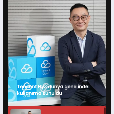
TEKNOLOJİ
SAĞLIK
MAGAZİN
EĞİTİM
Tencent Hy3 dünya genelinde
kullanıma sunuldu