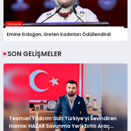
Emine Erdoğan, Üreten Kadınları Ödüllendirdi
SON GELİŞMELER
Teoman Yıldırım’dan Türkiye’yi Sevindiren
Hamle: HAZAR Savunma Yerli Zırhlı Araç