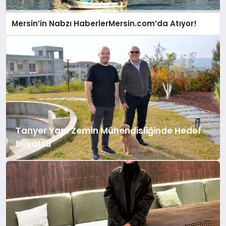
Mersin’in Nabzı HaberlerMersin.com’da Atıyor!
Tanyer Yapı Zemin Mühendisliğinde Hedef
Büyüttü