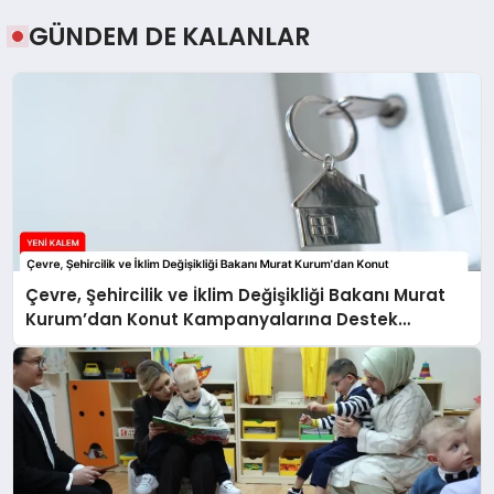
SRV Padel Court, Türkiye’den
GÜNDEM DE KALANLAR
Dünyaya Uzanan Padel Kort
Üretiminde Güvenin Adresi
Modüler Su Deposu Çözümleri
Telegram Grupları Rehberi: Telegram
Çevre, Şehircilik ve İklim Değişikliği Bakanı Murat
Grup Bağlantılarını Daha Düzenli
Kurum’dan Konut Kampanyalarına Destek
İnceleyin
Açıklaması
TPAO Bulgaristan Sularında Petrol ve
Doğal Gaz Arayacak