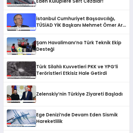
Eden Kulüplere Sert Cezalar!
İstanbul Cumhuriyet Başsavcılığı,
TÜSİAD YİK Başkanı Mehmet Ömer Arif
Aras Hakkında Soruşturma Başlattı
Şam Havalimanı’na Türk Teknik Ekip
Desteği
Türk Silahlı Kuvvetleri PKK ve YPG’li
Teröristleri Etkisiz Hale Getirdi
Zelenskiy’nin Türkiye Ziyareti Başladı
Ege Denizi’nde Devam Eden Sismik
Hareketlilik