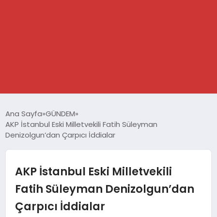
GÜNDEM
Ana Sayfa
GÜNDEM
AKP İstanbul Eski Milletvekili Fatih Süleyman
SPOR
Denizolgun’dan Çarpıcı İddialar
DÜNYA
AKP İstanbul Eski Milletvekili
EKONOMİ
Fatih Süleyman Denizolgun’dan
Çarpıcı İddialar
YAŞAM