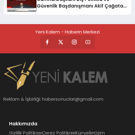
Güvenlik Başdanışmanı Akif Çağatay
Kılıç’tan Suriye Paneli
Değerlendirmesi
Yeni Kalem - Haberin Merkezi
Reklam & İşbirliği:
habersonuclari@gmail.com
Hakkımızda
Gizlilik Politikası
Çerez Politikası
Künye
İletişim