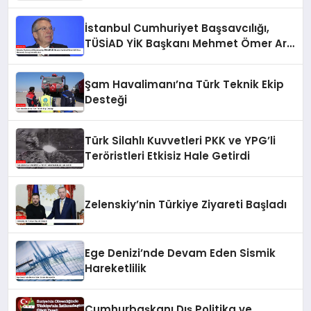
İstanbul Cumhuriyet Başsavcılığı,
TÜSİAD YİK Başkanı Mehmet Ömer Arif
Aras Hakkında Soruşturma Başlattı
Şam Havalimanı’na Türk Teknik Ekip
Desteği
Türk Silahlı Kuvvetleri PKK ve YPG’li
Teröristleri Etkisiz Hale Getirdi
Zelenskiy’nin Türkiye Ziyareti Başladı
Ege Denizi’nde Devam Eden Sismik
Hareketlilik
Cumhurbaşkanı Dış Politika ve