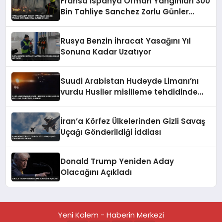
Fransa İspanya Orman Yangınları 300
Bin Tahliye Sanchez Zorlu Günler
Uyarısı
Rusya Benzin İhracat Yasağını Yıl
Sonuna Kadar Uzatıyor
Suudi Arabistan Hudeyde Limanı’nı
vurdu Husiler misilleme tehdidinde
bulundu
İran’a Körfez Ülkelerinden Gizli Savaş
Uçağı Gönderildiği İddiası
Donald Trump Yeniden Aday
Olacağını Açıkladı
Yeni Kalem - Haberin Merkezi