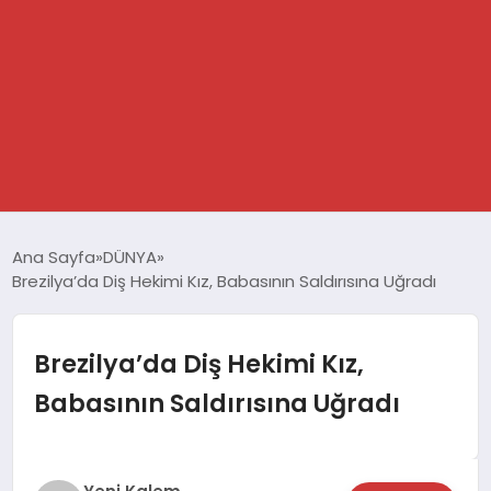
GÜNDEM
Ana Sayfa
DÜNYA
Brezilya’da Diş Hekimi Kız, Babasının Saldırısına Uğradı
SPOR
DÜNYA
Brezilya’da Diş Hekimi Kız,
Babasının Saldırısına Uğradı
EKONOMİ
YAŞAM