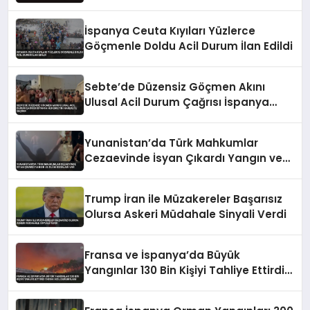
İspanya Ceuta Kıyıları Yüzlerce
Göçmenle Doldu Acil Durum İlan Edildi
Sebte’de Düzensiz Göçmen Akını
Ulusal Acil Durum Çağrısı İspanya
Hükümetini Harekete Geçirdi
Yunanistan’da Türk Mahkumlar
Cezaevinde İsyan Çıkardı Yangın ve
Ölüm İddiaları Var
Trump İran ile Müzakereler Başarısız
Olursa Askeri Müdahale Sinyali Verdi
Fransa ve İspanya’da Büyük
Yangınlar 130 Bin Kişiyi Tahliye Ettirdi
Tarihi Acil Durum İlanı