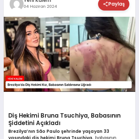
Yeni Kalem
Paylaş
04 Haziran 2024
TEKNOLOJİ
SAĞLIK
MAGAZİN
EĞİTİM
Diş Hekimi Bruna Tsuchiya, Babasının
Şiddetini Açıkladı
Brezilya’nın São Paulo şehrinde yaşayan 33
yaşındaki diş hekimi Bruna Tsuchiya,
babasının