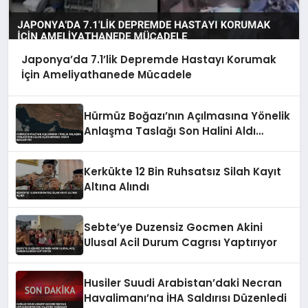
Japonya’da 7.1’lik Depremde Hastayı Korumak
İçin Ameliyathanede Mücadele
Hürmüz Boğazı’nın Açılmasına Yönelik
Anlaşma Taslağı Son Halini Aldı
Hamaney Onayı Bekleniyor
Kerkükte 12 Bin Ruhsatsız Silah Kayıt
Altına Alındı
Sebte’ye Duzensiz Gocmen Akini
Ulusal Acil Durum Cagrısı Yaptırıyor
Husiler Suudi Arabistan’daki Necran
Havalimanı’na İHA Saldırısı Düzenledi