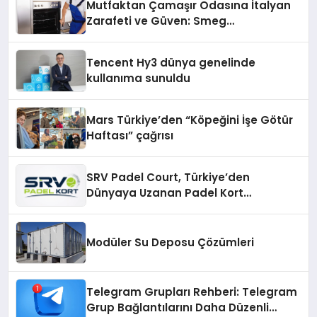
Mutfaktan Çamaşır Odasına İtalyan
Zarafeti ve Güven: Smeg
Cihazlarında Dürüst Teknik Destek
Deneyimi
Tencent Hy3 dünya genelinde
kullanıma sunuldu
Mars Türkiye’den “Köpeğini İşe Götür
Haftası” çağrısı
SRV Padel Court, Türkiye’den
Dünyaya Uzanan Padel Kort
Üretiminde Güvenin Adresi
Modüler Su Deposu Çözümleri
Telegram Grupları Rehberi: Telegram
Grup Bağlantılarını Daha Düzenli