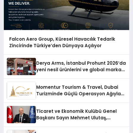
Falcon Aero Group, Küresel Havacılık Tedarik
Zincirinde Türkiye’den Dünyaya Açılıyor
Derya Arms, İstanbul Prohunt 2026’da
yeni nesil ürünlerini ve global marka
vizyonunu sergiledi
Momentur Tourism & Travel, Dubai
Turizminde Güçlü Operasyon Ağıyla
Fark Yaratıyor
Ticaret ve Ekonomik Kulübü Genel
Başkanı Sayın Mehmet Ulutaş,
ekonomiye dair yaptığı açıklamada
şunları kaydetti: