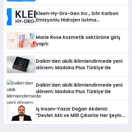
İnceleyin
Kleen-Hy-Dro-Gen Inc., Sıfır Karbon
Emisyonlu Hidrojen Isıtma
Teknolojisinde ISO ve TSSA
Düzenleyici Onaylarını Aldı
Marie Rose kozmetik sektörüne giriş
yaptı
Daikin’den akıllı iklimlendirmede yeni
dönem: Madoka Plus Türkiye’de
Daikin’den akıllı iklimlendirmede yeni
dönem: Madoka Plus Türkiye’de
İş İnsanı-Yazar Doğan Akdeniz:
“Devlet Aklı ve Milli Çıkarlar Her Şeyin
Üzerindedir”