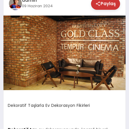
admin
Paylaş
09 Haziran 2024
TEKNOLOJİ
SAĞLIK
MAGAZİN
EĞİTİM
Dekoratif Taşlarla Ev Dekorasyon Fikirleri