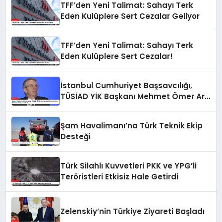
TFF’den Yeni Talimat: Sahayı Terk
Eden Kulüplere Sert Cezalar Geliyor
TFF’den Yeni Talimat: Sahayı Terk
Eden Kulüplere Sert Cezalar!
İstanbul Cumhuriyet Başsavcılığı,
TÜSİAD YİK Başkanı Mehmet Ömer Arif
Aras Hakkında Soruşturma Başlattı
Şam Havalimanı’na Türk Teknik Ekip
Desteği
Türk Silahlı Kuvvetleri PKK ve YPG’li
Teröristleri Etkisiz Hale Getirdi
Zelenskiy’nin Türkiye Ziyareti Başladı