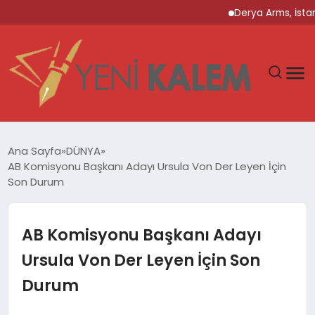
Derya Arms, İstanbul P
GÜNDEM
Ana Sayfa
DÜNYA
AB Komisyonu Başkanı Adayı Ursula Von Der Leyen İçin
SPOR
Son Durum
DÜNYA
AB Komisyonu Başkanı Adayı
EKONOMİ
Ursula Von Der Leyen İçin Son
Durum
YAŞAM