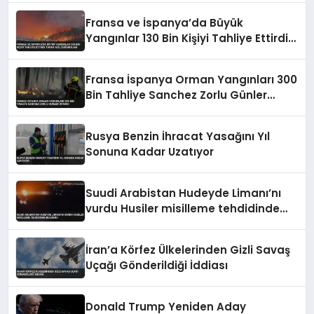
Fransa ve İspanya’da Büyük
Yangınlar 130 Bin Kişiyi Tahliye Ettirdi
Tarihi Acil Durum İlanı
Fransa İspanya Orman Yangınları 300
Bin Tahliye Sanchez Zorlu Günler
Uyarısı
Rusya Benzin İhracat Yasağını Yıl
Sonuna Kadar Uzatıyor
Suudi Arabistan Hudeyde Limanı’nı
vurdu Husiler misilleme tehdidinde
bulundu
İran’a Körfez Ülkelerinden Gizli Savaş
Uçağı Gönderildiği İddiası
Donald Trump Yeniden Aday