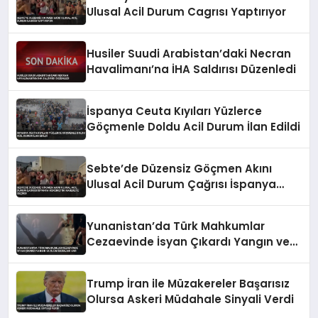
Ulusal Acil Durum Cagrısı Yaptırıyor
Husiler Suudi Arabistan’daki Necran
Havalimanı’na İHA Saldırısı Düzenledi
İspanya Ceuta Kıyıları Yüzlerce
Göçmenle Doldu Acil Durum İlan Edildi
Sebte’de Düzensiz Göçmen Akını
Ulusal Acil Durum Çağrısı İspanya
Hükümetini Harekete Geçirdi
Yunanistan’da Türk Mahkumlar
Cezaevinde İsyan Çıkardı Yangın ve
Ölüm İddiaları Var
Trump İran ile Müzakereler Başarısız
Olursa Askeri Müdahale Sinyali Verdi