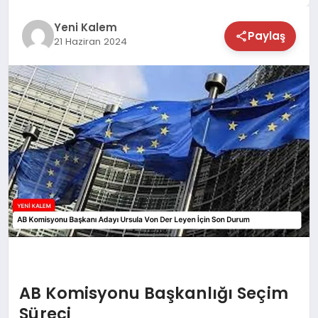
TEKNOLOJİ
Yeni Kalem
Paylaş
21 Haziran 2024
SAĞLIK
MAGAZİN
EĞİTİM
AB Komisyonu Başkanlığı Seçim
Süreci