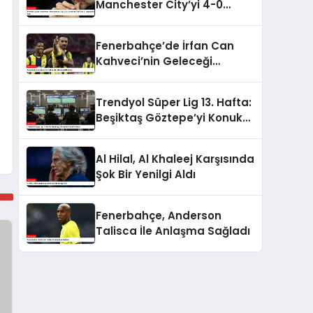
Manchester City’yi 4-0
Yenerek Üst Üste 5.
Mağlubiyetini Aldı
Fenerbahçe’de İrfan Can
Kahveci’nin Geleceği
Netleşti
Trendyol Süper Lig 13. Hafta:
Beşiktaş Göztepe’yi Konuk
Ediyor!
Al Hilal, Al Khaleej Karşısında
Şok Bir Yenilgi Aldı
Fenerbahçe, Anderson
Talisca İle Anlaşma Sağladı