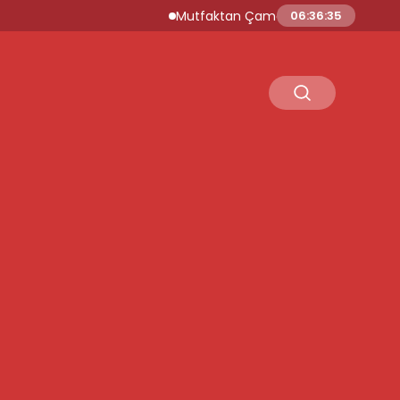
Mutfaktan Çamaşır Odasına İtalyan Zaraf
06:36:36