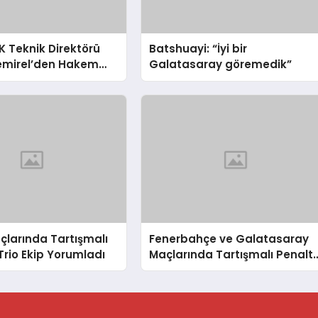
 Teknik Direktörü
Batshuayi: “İyi bir
emirel’den Hakem
Galatasaray göremedik”
çlarında Tartışmalı
Fenerbahçe ve Galatasaray
 Trio Ekip Yorumladı
Maçlarında Tartışmalı Penaltı
ve Kırmızı Kart Kararları