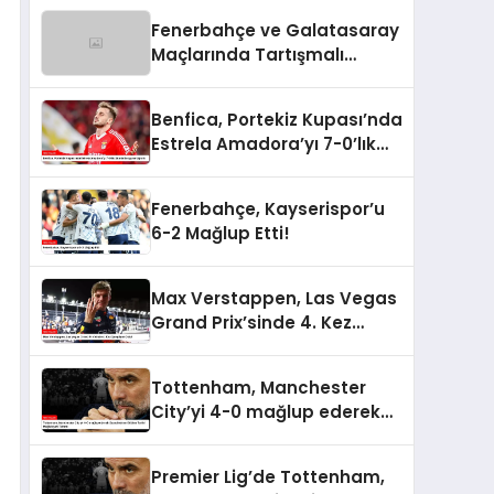
Fenerbahçe ve Galatasaray
Maçlarında Tartışmalı
Penaltı ve Kırmızı Kart
Kararları
Benfica, Portekiz Kupası’nda
Estrela Amadora’yı 7-0’lık
Skorla Bozguna Uğrattı
Fenerbahçe, Kayserispor’u
6-2 Mağlup Etti!
Max Verstappen, Las Vegas
Grand Prix’sinde 4. Kez
Şampiyon Oldu!
Tottenham, Manchester
City’yi 4-0 mağlup ederek
Guardiola’nın Ekibine Tarihi
Mağlubiyeti Tattırdı
Premier Lig’de Tottenham,