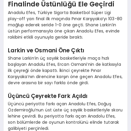
Finalinde Üstünlüğü Ele Geçirdi
Anadolu Efes, Türkiye Sigorta Basketbol Süper Ligi
play-off yarı final ilk maçında Pınar Karşıyaka’yı 103-80
mağlup ederek seride 1-0 öne geçti. Shane Larkin’in
üstün performansıyla öne çıkan Anadolu Efes, evinde
rakibini etkili oyunuyla geride bıraktı.
Larkin ve Osmani Öne Çıktı
Shane Larkin’in üç sayılık basketleriyle maça hızlı
başlayan Anadolu Efes, Ercan Osmani’nin de katkısıyla
ilk çeyreği önde kapattı. İkinci çeyrekte Pınar
Karşıyaka’nın direncine karşın öne geçen Anadolu Efes,
devre arasına bir sayı farkla önde girdi.
Üçüncü Çeyrekte Fark Açıldı
Üçüncü periyotta farkı açan Anadolu Efes, Doğuş
Özdemiroğlu’nun üst üste üç sayılık basketleriyle skoru
lehine çevirdi. Bu periyotta farkı açan Anadolu Efes,
son bölümlerde de oyunun kontrolünü elinde tutarak
galibiyeti perçinledi.