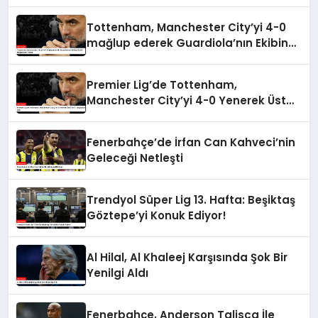
Tottenham, Manchester City’yi 4-0
mağlup ederek Guardiola’nın Ekibine
Tarihi Mağlubiyeti Tattırdı
Premier Lig’de Tottenham,
Manchester City’yi 4-0 Yenerek Üst
Üste 5. Mağlubiyetini Aldı
Fenerbahçe’de İrfan Can Kahveci’nin
Geleceği Netleşti
Trendyol Süper Lig 13. Hafta: Beşiktaş
Göztepe’yi Konuk Ediyor!
Al Hilal, Al Khaleej Karşısında Şok Bir
Yenilgi Aldı
Fenerbahçe, Anderson Talisca İle