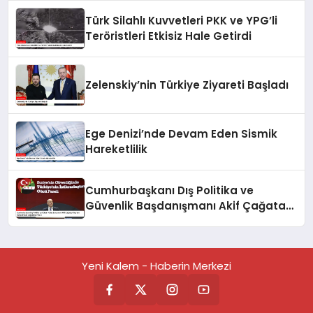
Türk Silahlı Kuvvetleri PKK ve YPG’li
Teröristleri Etkisiz Hale Getirdi
Zelenskiy’nin Türkiye Ziyareti Başladı
Ege Denizi’nde Devam Eden Sismik
Hareketlilik
Cumhurbaşkanı Dış Politika ve
Güvenlik Başdanışmanı Akif Çağatay
Kılıç’tan Suriye Paneli
Değerlendirmesi
Yeni Kalem - Haberin Merkezi