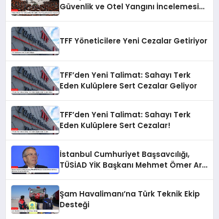
Güvenlik ve Otel Yangını İncelemesi
Yapacak
TFF Yöneticilere Yeni Cezalar Getiriyor
TFF’den Yeni Talimat: Sahayı Terk
Eden Kulüplere Sert Cezalar Geliyor
TFF’den Yeni Talimat: Sahayı Terk
Eden Kulüplere Sert Cezalar!
İstanbul Cumhuriyet Başsavcılığı,
TÜSİAD YİK Başkanı Mehmet Ömer Arif
Aras Hakkında Soruşturma Başlattı
Şam Havalimanı’na Türk Teknik Ekip
Desteği