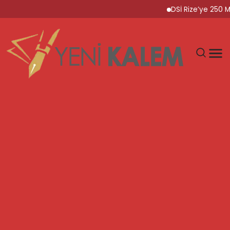
DSİ Rize’ye 250 Milyon