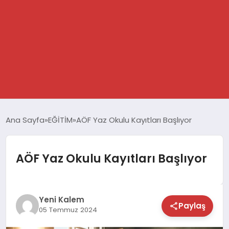
GÜNDEM
Ana Sayfa
EĞİTİM
AÖF Yaz Okulu Kayıtları Başlıyor
SPOR
AÖF Yaz Okulu Kayıtları Başlıyor
DÜNYA
EKONOMİ
Yeni Kalem
Paylaş
05 Temmuz 2024
YAŞAM