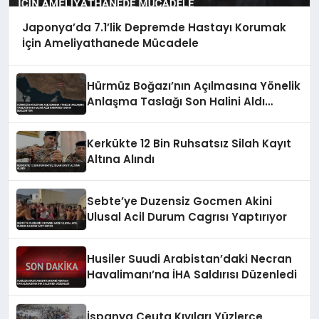
Japonya’da 7.1’lik Depremde Hastayı Korumak
İçin Ameliyathanede Mücadele
Hürmüz Boğazı’nın Açılmasına Yönelik
Anlaşma Taslağı Son Halini Aldı
Hamaney Onayı Bekleniyor
Kerkükte 12 Bin Ruhsatsız Silah Kayıt
Altına Alındı
Sebte’ye Duzensiz Gocmen Akini
Ulusal Acil Durum Cagrısı Yaptırıyor
Husiler Suudi Arabistan’daki Necran
Havalimanı’na İHA Saldırısı Düzenledi
İspanya Ceuta Kıyıları Yüzlerce