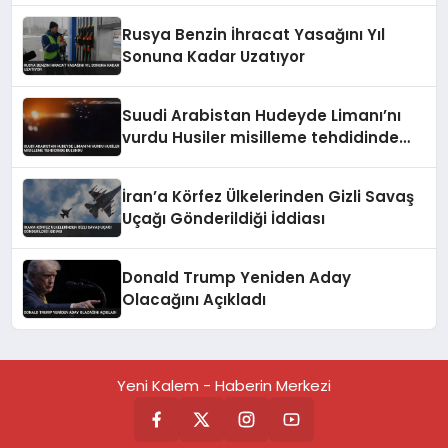
Rusya Benzin İhracat Yasağını Yıl
Sonuna Kadar Uzatıyor
Suudi Arabistan Hudeyde Limanı’nı
vurdu Husiler misilleme tehdidinde
bulundu
İran’a Körfez Ülkelerinden Gizli Savaş
Uçağı Gönderildiği İddiası
Donald Trump Yeniden Aday
Olacağını Açıkladı
Yeni Kalem - Haberin Merkezi