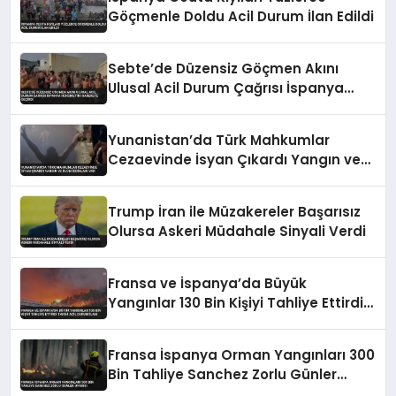
Göçmenle Doldu Acil Durum İlan Edildi
Sebte’de Düzensiz Göçmen Akını
Ulusal Acil Durum Çağrısı İspanya
Hükümetini Harekete Geçirdi
Yunanistan’da Türk Mahkumlar
Cezaevinde İsyan Çıkardı Yangın ve
Ölüm İddiaları Var
Trump İran ile Müzakereler Başarısız
Olursa Askeri Müdahale Sinyali Verdi
Fransa ve İspanya’da Büyük
Yangınlar 130 Bin Kişiyi Tahliye Ettirdi
Tarihi Acil Durum İlanı
Fransa İspanya Orman Yangınları 300
Bin Tahliye Sanchez Zorlu Günler
Uyarısı