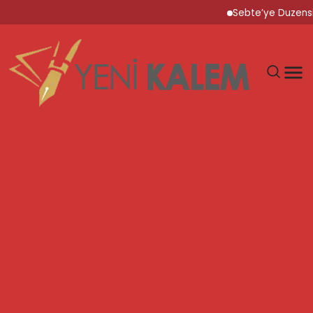
Sebte’ye Duzensiz Gocm