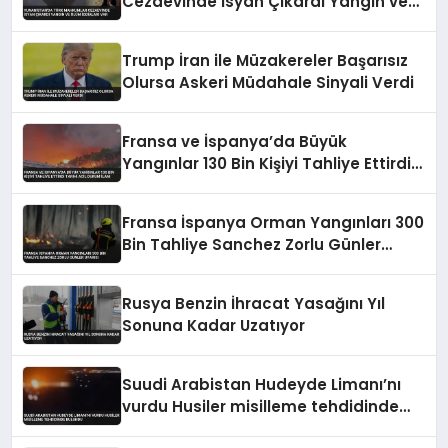
Cezaevinde İsyan Çıkardı Yangın ve
Ölüm İddiaları Var
Trump İran ile Müzakereler Başarısız
Olursa Askeri Müdahale Sinyali Verdi
Fransa ve İspanya’da Büyük
Yangınlar 130 Bin Kişiyi Tahliye Ettirdi
Tarihi Acil Durum İlanı
Fransa İspanya Orman Yangınları 300
Bin Tahliye Sanchez Zorlu Günler
Uyarısı
Rusya Benzin İhracat Yasağını Yıl
Sonuna Kadar Uzatıyor
Suudi Arabistan Hudeyde Limanı’nı
vurdu Husiler misilleme tehdidinde
bulundu