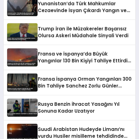
Yunanistan’da Türk Mahkumlar
Cezaevinde İsyan Çıkardı Yangın ve
Ölüm İddiaları Var
Trump İran ile Müzakereler Başarısız
Olursa Askeri Müdahale Sinyali Verdi
Fransa ve İspanya’da Büyük
Yangınlar 130 Bin Kişiyi Tahliye Ettirdi
Tarihi Acil Durum İlanı
Fransa İspanya Orman Yangınları 300
Bin Tahliye Sanchez Zorlu Günler
Uyarısı
Rusya Benzin İhracat Yasağını Yıl
Sonuna Kadar Uzatıyor
Suudi Arabistan Hudeyde Limanı’nı
vurdu Husiler misilleme tehdidinde