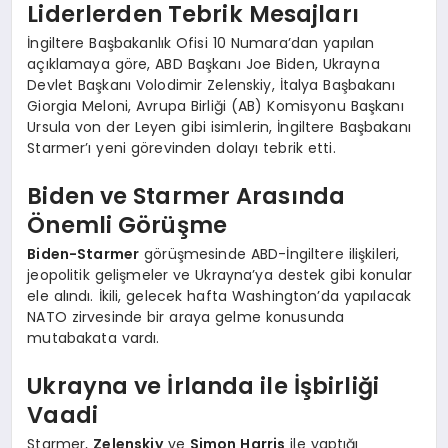
Liderlerden Tebrik Mesajları
İngiltere Başbakanlık Ofisi 10 Numara’dan yapılan
açıklamaya göre, ABD Başkanı Joe Biden, Ukrayna
Devlet Başkanı Volodimir Zelenskiy, İtalya Başbakanı
Giorgia Meloni, Avrupa Birliği (AB) Komisyonu Başkanı
Ursula von der Leyen gibi isimlerin, İngiltere Başbakanı
Starmer’ı yeni görevinden dolayı tebrik etti.
Biden ve Starmer Arasında
Önemli Görüşme
Biden-Starmer
görüşmesinde ABD-İngiltere ilişkileri,
jeopolitik gelişmeler ve Ukrayna’ya destek gibi konular
ele alındı. İkili, gelecek hafta Washington’da yapılacak
NATO zirvesinde bir araya gelme konusunda
mutabakata vardı.
Ukrayna ve İrlanda ile İşbirliği
Vaadi
Starmer,
Zelenskiy
ve
Simon Harris
ile yaptığı