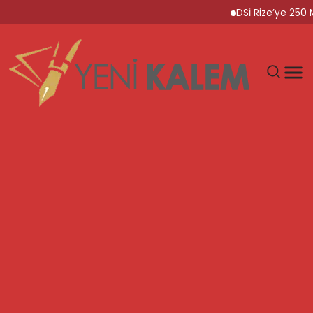
DSİ Rize’ye 250 Milyon