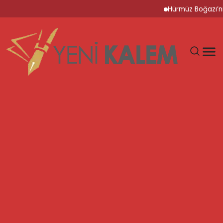
Hürmüz Boğazı’nın Açı