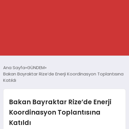
GÜNDEM
Ana Sayfa
GÜNDEM
Bakan Bayraktar Rize’de Enerji Koordinasyon Toplantısına
SPOR
Katıldı
DÜNYA
Bakan Bayraktar Rize’de Enerji
EKONOMİ
Koordinasyon Toplantısına
Katıldı
YAŞAM