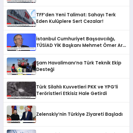
TFF’den Yeni Talimat: Sahayı Terk
Eden Kulüplere Sert Cezalar!
İstanbul Cumhuriyet Başsavcılığı,
TÜSİAD YİK Başkanı Mehmet Ömer Arif
Aras Hakkında Soruşturma Başlattı
Şam Havalimanı’na Türk Teknik Ekip
Desteği
Türk Silahlı Kuvvetleri PKK ve YPG’li
Teröristleri Etkisiz Hale Getirdi
Zelenskiy’nin Türkiye Ziyareti Başladı