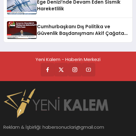
Ege Denizi’nde Devam Eden Sismik
Hareketlilik
Cumhurbaşkanı Dış Politika ve
Güvenlik Başdanışmanı Akif Çağatay
Kılıç’tan Suriye Paneli
Değerlendirmesi
Yeni Kalem - Haberin Merkezi
Reklam & İşbirliği:
habersonuclari@gmail.com