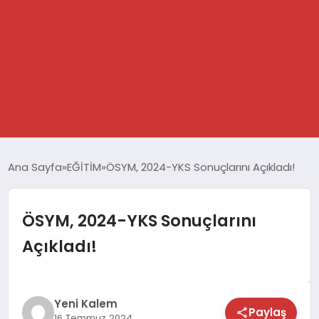
GÜNDEM
Ana Sayfa
EĞİTİM
ÖSYM, 2024-YKS Sonuçlarını Açıkladı!
SPOR
ÖSYM, 2024-YKS Sonuçlarını
DÜNYA
Açıkladı!
EKONOMİ
YAŞAM
Yeni Kalem
Paylaş
16 Temmuz 2024