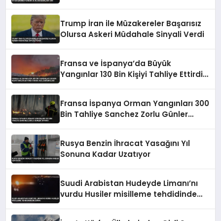
Ölüm İddiaları Var
Trump İran ile Müzakereler Başarısız
Olursa Askeri Müdahale Sinyali Verdi
Fransa ve İspanya’da Büyük
Yangınlar 130 Bin Kişiyi Tahliye Ettirdi
Tarihi Acil Durum İlanı
Fransa İspanya Orman Yangınları 300
Bin Tahliye Sanchez Zorlu Günler
Uyarısı
Rusya Benzin İhracat Yasağını Yıl
Sonuna Kadar Uzatıyor
Suudi Arabistan Hudeyde Limanı’nı
vurdu Husiler misilleme tehdidinde
bulundu