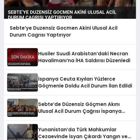
Sebte’ye Duzensiz Gocmen Akini Ulusal Acil
Durum Cagrısı Yaptırıyor
Husiler Suudi Arabistan’daki Necran
Havalimanı’na İHA Saldırısı Düzenledi
İspanya Ceuta Kıyıları Yüzlerce
Göçmenle Doldu Acil Durum İlan Edildi
Sebte’de Düzensiz Göçmen Akını
Ulusal Acil Durum Çağrısı İspanya
Hükümetini Harekete Geçirdi
Yunanistan’da Türk Mahkumlar
Cezaevinde İsyan Çıkardı Yangın ve