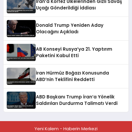
İran’a Körfez Ülkelerinden Gizli Savaş
Uçağı Gönderildiği İddiası
Donald Trump Yeniden Aday
Olacağını Açıkladı
AB Konseyi Rusya’ya 21. Yaptırım
Paketini Kabul Etti
İran Hürmüz Boğazı Konusunda
ABD’nin Teklifini Reddetti
ABD Başkanı Trump İran’a Yönelik
Saldırıları Durdurma Talimatı Verdi
Yeni Kalem - Haberin Merkezi