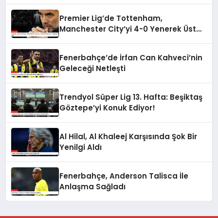
Tarihi Mağlubiyeti Tattırdı
Premier Lig’de Tottenham,
Manchester City’yi 4-0 Yenerek Üst
Üste 5. Mağlubiyetini Aldı
Fenerbahçe’de İrfan Can Kahveci’nin
Geleceği Netleşti
Trendyol Süper Lig 13. Hafta: Beşiktaş
Göztepe’yi Konuk Ediyor!
Al Hilal, Al Khaleej Karşısında Şok Bir
Yenilgi Aldı
Fenerbahçe, Anderson Talisca İle
Anlaşma Sağladı