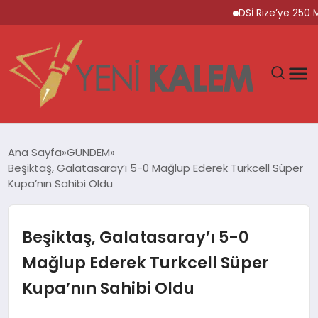
DSİ Rize’ye 250 Milyo
GÜNDEM
Ana Sayfa
GÜNDEM
Beşiktaş, Galatasaray’ı 5-0 Mağlup Ederek Turkcell Süper
SPOR
Kupa’nın Sahibi Oldu
DÜNYA
Beşiktaş, Galatasaray’ı 5-0
EKONOMİ
Mağlup Ederek Turkcell Süper
Kupa’nın Sahibi Oldu
YAŞAM