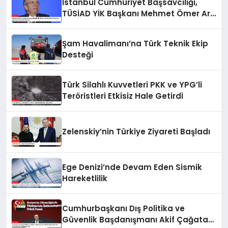
İstanbul Cumhuriyet Başsavcılığı,
TÜSİAD YİK Başkanı Mehmet Ömer Arif
Aras Hakkında Soruşturma Başlattı
Şam Havalimanı’na Türk Teknik Ekip
Desteği
Türk Silahlı Kuvvetleri PKK ve YPG’li
Teröristleri Etkisiz Hale Getirdi
Zelenskiy’nin Türkiye Ziyareti Başladı
Ege Denizi’nde Devam Eden Sismik
Hareketlilik
Cumhurbaşkanı Dış Politika ve
Güvenlik Başdanışmanı Akif Çağatay