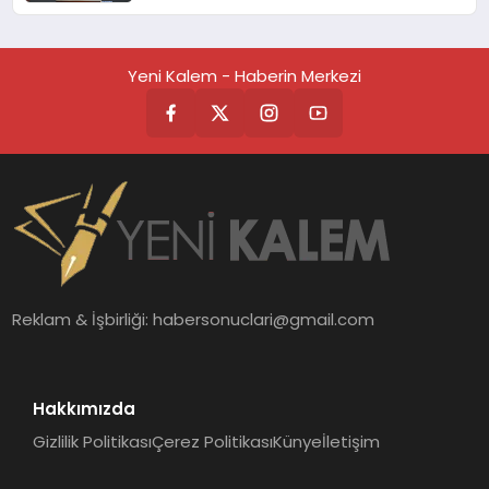
Kılıç’tan Suriye Paneli
Değerlendirmesi
Yeni Kalem - Haberin Merkezi
Reklam & İşbirliği:
habersonuclari@gmail.com
Hakkımızda
Gizlilik Politikası
Çerez Politikası
Künye
İletişim