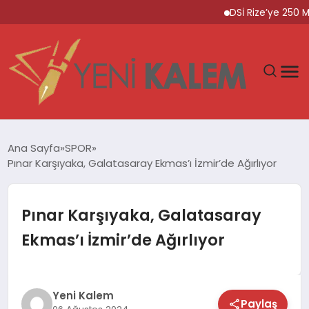
DSİ Rize’ye 250 Mily
GÜNDEM
Ana Sayfa
SPOR
Pınar Karşıyaka, Galatasaray Ekmas’ı İzmir’de Ağırlıyor
SPOR
DÜNYA
Pınar Karşıyaka, Galatasaray
Ekmas’ı İzmir’de Ağırlıyor
EKONOMİ
YAŞAM
Yeni Kalem
Paylaş