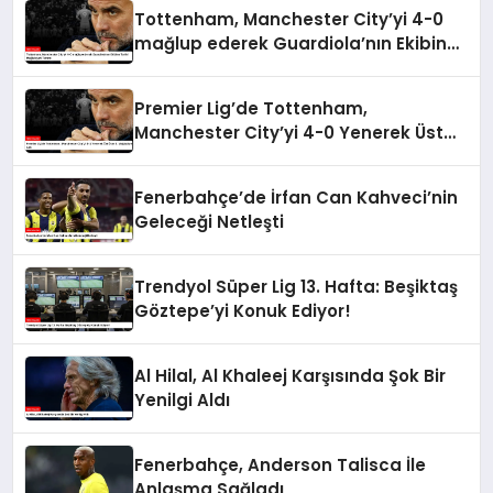
Tottenham, Manchester City’yi 4-0
mağlup ederek Guardiola’nın Ekibine
Tarihi Mağlubiyeti Tattırdı
Premier Lig’de Tottenham,
Manchester City’yi 4-0 Yenerek Üst
Üste 5. Mağlubiyetini Aldı
Fenerbahçe’de İrfan Can Kahveci’nin
Geleceği Netleşti
Trendyol Süper Lig 13. Hafta: Beşiktaş
Göztepe’yi Konuk Ediyor!
Al Hilal, Al Khaleej Karşısında Şok Bir
Yenilgi Aldı
Fenerbahçe, Anderson Talisca İle
Anlaşma Sağladı