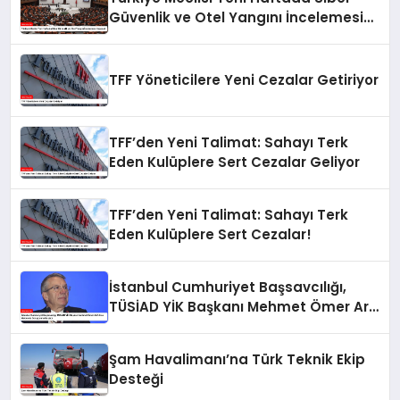
Güvenlik ve Otel Yangını İncelemesi
Yapacak
TFF Yöneticilere Yeni Cezalar Getiriyor
TFF’den Yeni Talimat: Sahayı Terk
Eden Kulüplere Sert Cezalar Geliyor
TFF’den Yeni Talimat: Sahayı Terk
Eden Kulüplere Sert Cezalar!
İstanbul Cumhuriyet Başsavcılığı,
TÜSİAD YİK Başkanı Mehmet Ömer Arif
Aras Hakkında Soruşturma Başlattı
Şam Havalimanı’na Türk Teknik Ekip
Desteği