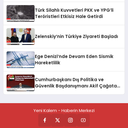
Türk Silahlı Kuvvetleri PKK ve YPG’li
Teröristleri Etkisiz Hale Getirdi
Zelenskiy’nin Türkiye Ziyareti Başladı
Ege Denizi’nde Devam Eden Sismik
Hareketlilik
Cumhurbaşkanı Dış Politika ve
Güvenlik Başdanışmanı Akif Çağatay
Kılıç’tan Suriye Paneli
Değerlendirmesi
Yeni Kalem - Haberin Merkezi