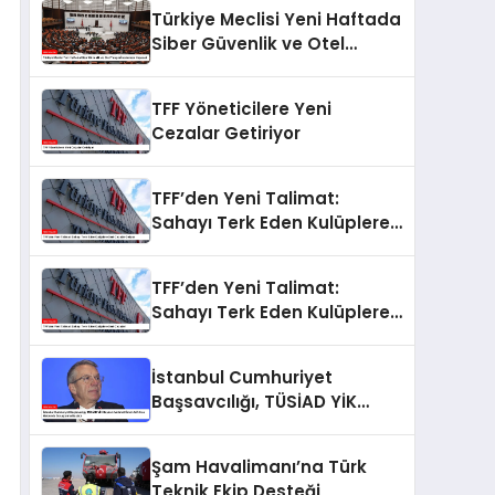
Türkiye Meclisi Yeni Haftada
Siber Güvenlik ve Otel
Yangını İncelemesi Yapacak
TFF Yöneticilere Yeni
Cezalar Getiriyor
TFF’den Yeni Talimat:
Sahayı Terk Eden Kulüplere
Sert Cezalar Geliyor
TFF’den Yeni Talimat:
Sahayı Terk Eden Kulüplere
Sert Cezalar!
İstanbul Cumhuriyet
Başsavcılığı, TÜSİAD YİK
Başkanı Mehmet Ömer Arif
Aras Hakkında Soruşturma
Şam Havalimanı’na Türk
Başlattı
Teknik Ekip Desteği