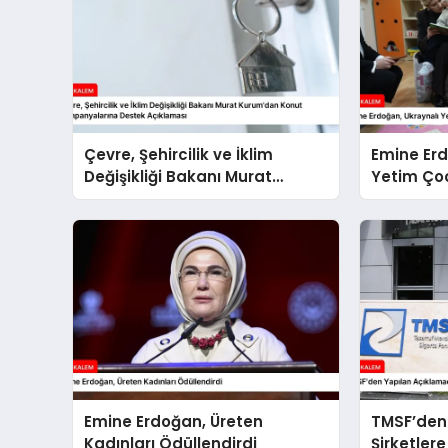
Çevre, Şehircilik ve İklim
Emine Erd
Değişikliği Bakanı Murat
Yetim Çoc
Kurum’dan Konut
Kampanyalarına Destek
Açıklaması
Emine Erdoğan, Üreten
TMSF’den
Kadınları Ödüllendirdi
Şirketlere