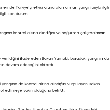
mde Türkiye’yi etkisi altına alan orman yangınlarıyla ilgili
lgili son durum:
ngının kontrol altına alındığını ve soğutma çalışmalarının
 verildiğini ifade eden Bakan Yumaklı, buradaki yangının da
ının devam edeceğini aktardı.
angının da kontrol altına alındığını vurgulayan Bakan
l edilmeye yakın olduğunu belirtti.
n, Manisa Gördes, Karabük Ovacık ve Uşak Eşme’deki