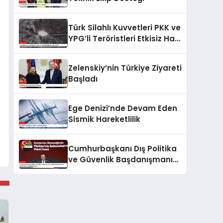
Türk Silahlı Kuvvetleri PKK ve
YPG’li Teröristleri Etkisiz Hale
Getirdi
Zelenskiy’nin Türkiye Ziyareti
Başladı
Ege Denizi’nde Devam Eden
Sismik Hareketlilik
Cumhurbaşkanı Dış Politika
ve Güvenlik Başdanışmanı
Akif Çağatay Kılıç’tan Suriye
Paneli Değerlendirmesi