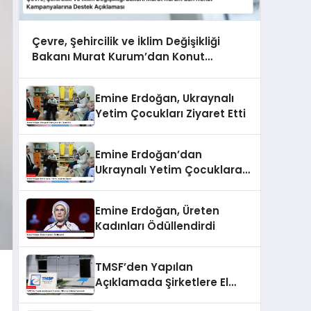
Çevre, Şehircilik ve İklim Değişikliği
Bakanı Murat Kurum’dan Konut
Kampanyalarına Destek Açıklaması
Emine Erdoğan, Ukraynalı
Yetim Çocukları Ziyaret Etti
Emine Erdoğan’dan
Ukraynalı Yetim Çocuklara
Ziyaret
Emine Erdoğan, Üreten
Kadınları Ödüllendirdi
TMSF’den Yapılan
Açıklamada Şirketlere El
Koyma İddiaları Yalanlandı