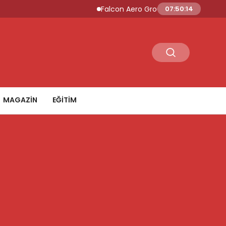
Falcon Aero Group, Küresel Havacılık Tedar
07:50:15
MAGAZİN
EĞİTİM