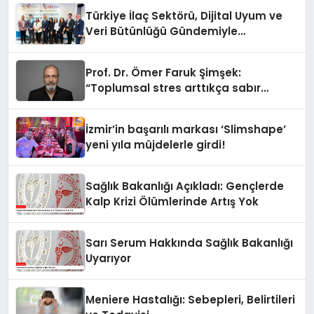
Türkiye İlaç Sektörü, Dijital Uyum ve
Veri Bütünlüğü Gündemiyle
İstanbul’da Buluştu
Prof. Dr. Ömer Faruk Şimşek:
“Toplumsal stres arttıkça sabır
eşiğimiz düşüyor”
İzmir’in başarılı markası ‘Slimshape’
yeni yıla müjdelerle girdi!
Sağlık Bakanlığı Açıkladı: Gençlerde
Kalp Krizi Ölümlerinde Artış Yok
Sarı Serum Hakkında Sağlık Bakanlığı
Uyarıyor
Meniere Hastalığı: Sebepleri, Belirtileri