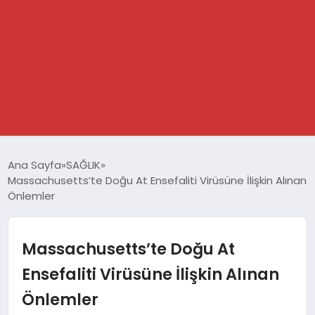
GÜNDEM
Ana Sayfa
SAĞLIK
Massachusetts’te Doğu At Ensefaliti Virüsüne İlişkin Alınan
SPOR
Önlemler
DÜNYA
Massachusetts’te Doğu At
EKONOMİ
Ensefaliti Virüsüne İlişkin Alınan
Önlemler
YAŞAM