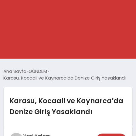
GÜNDEM
Ana Sayfa
GÜNDEM
Karasu, Kocaali ve Kaynarca’da Denize Giriş Yasaklandı
SPOR
DÜNYA
Karasu, Kocaali ve Kaynarca’da
Denize Giriş Yasaklandı
EKONOMİ
YAŞAM