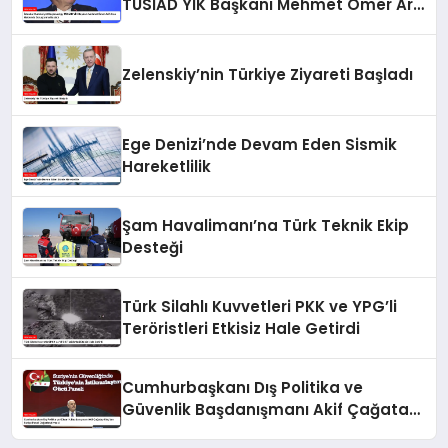
TÜSİAD YİK Başkanı Mehmet Ömer Arif
Aras Hakkında Soruşturma Başlattı
Zelenskiy’nin Türkiye Ziyareti Başladı
Ege Denizi’nde Devam Eden Sismik
Hareketlilik
Şam Havalimanı’na Türk Teknik Ekip
Desteği
Türk Silahlı Kuvvetleri PKK ve YPG’li
Teröristleri Etkisiz Hale Getirdi
Cumhurbaşkanı Dış Politika ve
Güvenlik Başdanışmanı Akif Çağatay
Kılıç’tan Suriye Paneli