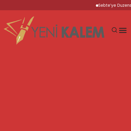
Sebte’ye Duzensiz Goc