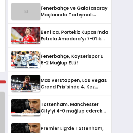
Fenerbahçe ve Galatasaray
Maçlarında Tartışmalı
Penaltı ve Kırmızı Kart
Kararları
Benfica, Portekiz Kupası’nda
Estrela Amadora’yı 7-0’lık
Skorla Bozguna Uğrattı
Fenerbahçe, Kayserispor’u
6-2 Mağlup Etti!
Max Verstappen, Las Vegas
Grand Prix’sinde 4. Kez
Şampiyon Oldu!
Tottenham, Manchester
City’yi 4-0 mağlup ederek
Guardiola’nın Ekibine Tarihi
Mağlubiyeti Tattırdı
Premier Lig’de Tottenham,