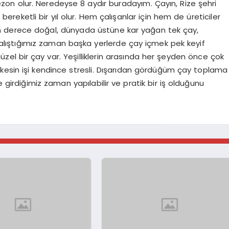
r sezon olur. Neredeyse 8 aydır buradayım. Çayın, Rize şehri
ereketli bir yıl olur. Hem çalışanlar için hem de üreticiler
son derece doğal, dünyada üstüne kar yağan tek çay,
ye alıştığımız zaman başka yerlerde çay içmek pek keyif
üzel bir çay var. Yeşilliklerin arasında her şeyden önce çok
herkesin işi kendince stresli. Dışarıdan gördüğüm çay toplama
irdiğimiz zaman yapılabilir ve pratik bir iş olduğunu