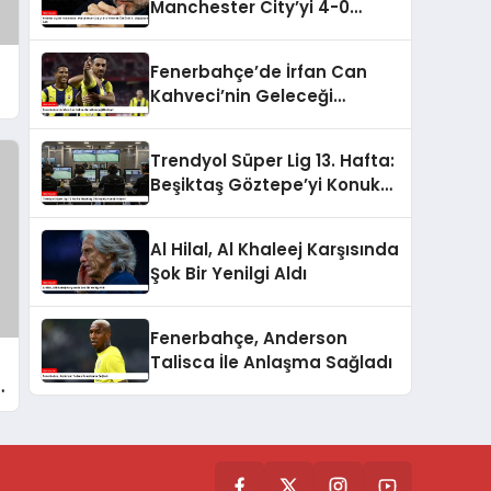
Manchester City’yi 4-0
Yenerek Üst Üste 5.
Mağlubiyetini Aldı
Fenerbahçe’de İrfan Can
Kahveci’nin Geleceği
Netleşti
Trendyol Süper Lig 13. Hafta:
Beşiktaş Göztepe’yi Konuk
Ediyor!
Al Hilal, Al Khaleej Karşısında
Şok Bir Yenilgi Aldı
Fenerbahçe, Anderson
Talisca İle Anlaşma Sağladı