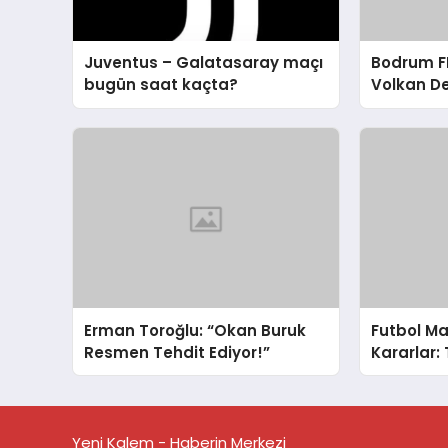
Juventus – Galatasaray maçı
Bodrum FK
bugün saat kaçta?
Volkan D
Eleştirisi
Erman Toroğlu: “Okan Buruk
Futbol Ma
Resmen Tehdit Ediyor!”
Kararlar:
Yeni Kalem - Haberin Merkezi