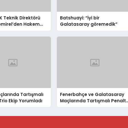
 Teknik Direktörü
Batshuayi: “İyi bir
emirel’den Hakem
Galatasaray göremedik”
çlarında Tartışmalı
Fenerbahçe ve Galatasaray
 Trio Ekip Yorumladı
Maçlarında Tartışmalı Penaltı
ve Kırmızı Kart Kararları