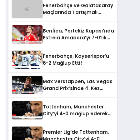
Fenerbahçe ve Galatasaray
Maçlarında Tartışmalı
Penaltı ve Kırmızı Kart
Kararları
Benfica, Portekiz Kupası’nda
Estrela Amadora’yı 7-0’lık
Skorla Bozguna Uğrattı
Fenerbahçe, Kayserispor’u
6-2 Mağlup Etti!
Max Verstappen, Las Vegas
Grand Prix’sinde 4. Kez
Şampiyon Oldu!
Tottenham, Manchester
City’yi 4-0 mağlup ederek
Guardiola’nın Ekibine Tarihi
Mağlubiyeti Tattırdı
Premier Lig’de Tottenham,
Manchester City’yi 4-0