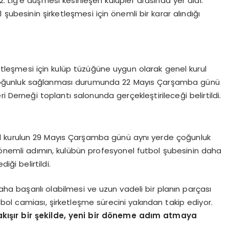
. Lig’e düşmesi kesinleşen kulüpler arasında yer aldı.
ubesinin şirketleşmesi için önemli bir karar alındığı
etleşmesi için kulüp tüzüğüne uygun olarak genel kurul
n, çoğunluk sağlanması durumunda 22 Mayıs Çarşamba günü
i Derneği toplantı salonunda gerçekleştirileceği belirtildi.
 kurulun 29 Mayıs Çarşamba günü aynı yerde çoğunluk
u önemli adımın, kulübün profesyonel futbol şubesinin daha
iği belirtildi.
a başarılı olabilmesi ve uzun vadeli bir planın parçası
utbol camiası, şirketleşme sürecini yakından takip ediyor.
akışır bir şekilde, yeni bir döneme adım atmaya