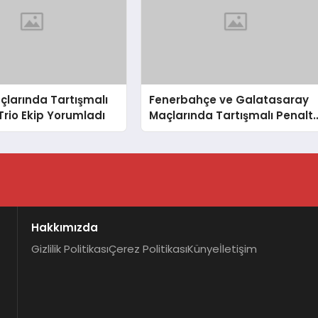
çlarında Tartışmalı
Fenerbahçe ve Galatasaray
 Trio Ekip Yorumladı
Maçlarında Tartışmalı Penaltı
ve Kırmızı Kart Kararları
Hakkımızda
Gizlilik Politikası
Çerez Politikası
Künye
İletişim