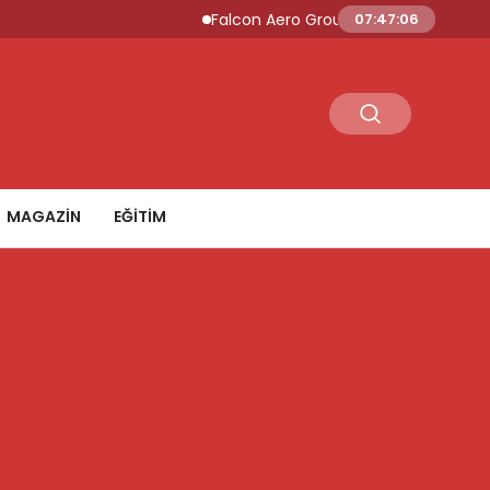
Falcon Aero Group, Küresel Havacılık Tedar
07:47:07
MAGAZİN
EĞİTİM