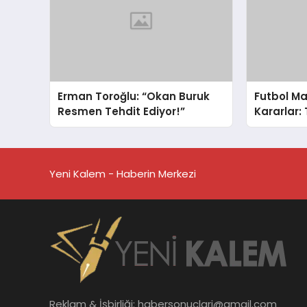
Erman Toroğlu: “Okan Buruk
Futbol Ma
Resmen Tehdit Ediyor!”
Kararlar:
Yeni Kalem - Haberin Merkezi
Reklam & İşbirliği:
habersonuclari@gmail.com