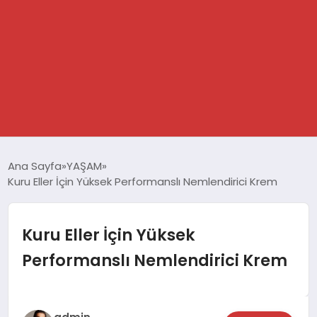
GÜNDEM
Ana Sayfa
YAŞAM
Kuru Eller İçin Yüksek Performanslı Nemlendirici Krem
SPOR
DÜNYA
Kuru Eller İçin Yüksek
Performanslı Nemlendirici Krem
EKONOMİ
YAŞAM