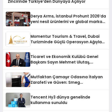
Zincirinde Türkiye’den Dünyaya Açılıyor
Derya Arms, İstanbul Prohunt 2026’da
yeni nesil ürünlerini ve global marka
vizyonunu sergiledi
Momentur Tourism & Travel, Dubai
Turizminde Güçlü Operasyon Ağıyla
Fark Yaratıyor
Ticaret ve Ekonomik Kulübü Genel
Başkanı Sayın Mehmet Ulutaş,
ekonomiye dair yaptığı açıklamada
şunları kaydetti:
Mutfaktan Çamaşır Odasına İtalyan
Zarafeti ve Güven: Smeg
Cihazlarında Dürüst Teknik Destek
Deneyimi
Tencent Hy3 dünya genelinde
kullanıma sunuldu