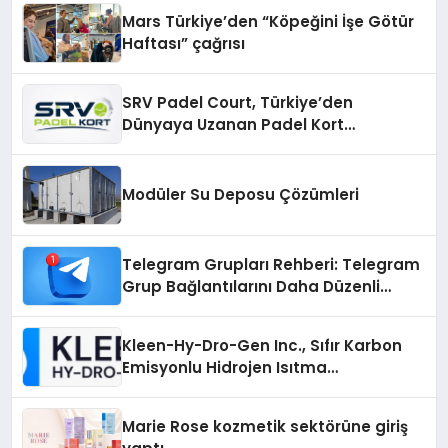
Mars Türkiye’den “Köpeğini İşe Götür
Haftası” çağrısı
SRV Padel Court, Türkiye’den
Dünyaya Uzanan Padel Kort
Üretiminde Güvenin Adresi
Modüler Su Deposu Çözümleri
Telegram Grupları Rehberi: Telegram
Grup Bağlantılarını Daha Düzenli
İnceleyin
Kleen-Hy-Dro-Gen Inc., Sıfır Karbon
Emisyonlu Hidrojen Isıtma
Teknolojisinde ISO ve TSSA
Düzenleyici Onaylarını Aldı
Marie Rose kozmetik sektörüne giriş