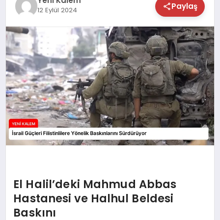
Yeni Kalem
Paylaş
12 Eylül 2024
TEKNOLOJİ
SAĞLIK
MAGAZİN
EĞİTİM
El Halil’deki Mahmud Abbas
Hastanesi ve Halhul Beldesi
Baskını