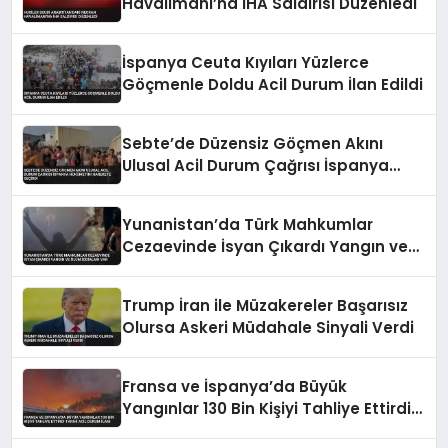
Havalimanı’na İHA Saldırısı Düzenledi
İspanya Ceuta Kıyıları Yüzlerce
Göçmenle Doldu Acil Durum İlan Edildi
Sebte’de Düzensiz Göçmen Akını
Ulusal Acil Durum Çağrısı İspanya
Hükümetini Harekete Geçirdi
Yunanistan’da Türk Mahkumlar
Cezaevinde İsyan Çıkardı Yangın ve
Ölüm İddiaları Var
Trump İran ile Müzakereler Başarısız
Olursa Askeri Müdahale Sinyali Verdi
Fransa ve İspanya’da Büyük
Yangınlar 130 Bin Kişiyi Tahliye Ettirdi
Tarihi Acil Durum İlanı