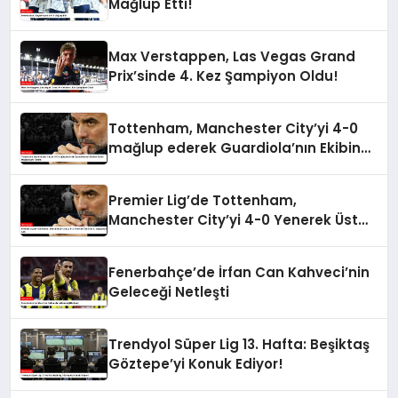
Mağlup Etti!
Max Verstappen, Las Vegas Grand
Prix’sinde 4. Kez Şampiyon Oldu!
Tottenham, Manchester City’yi 4-0
mağlup ederek Guardiola’nın Ekibine
Tarihi Mağlubiyeti Tattırdı
Premier Lig’de Tottenham,
Manchester City’yi 4-0 Yenerek Üst
Üste 5. Mağlubiyetini Aldı
Fenerbahçe’de İrfan Can Kahveci’nin
Geleceği Netleşti
Trendyol Süper Lig 13. Hafta: Beşiktaş
Göztepe’yi Konuk Ediyor!