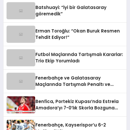
Batshuayi: “İyi bir Galatasaray
göremedik”
Erman Toroğlu: “Okan Buruk Resmen
Tehdit Ediyor!”
Futbol Maçlarında Tartışmalı Kararlar:
Trio Ekip Yorumladı
Fenerbahçe ve Galatasaray
Maçlarında Tartışmalı Penaltı ve
Kırmızı Kart Kararları
Benfica, Portekiz Kupası’nda Estrela
Amadora’yı 7-0’lık Skorla Bozguna
Uğrattı
Fenerbahçe, Kayserispor’u 6-2