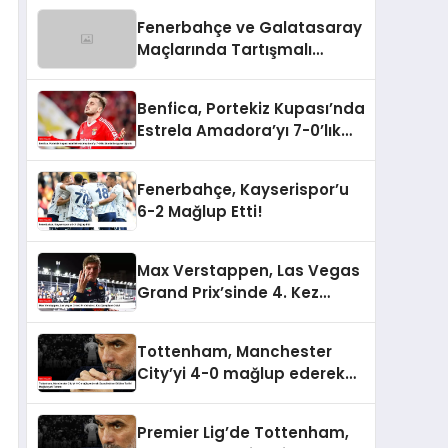
Fenerbahçe ve Galatasaray
Maçlarında Tartışmalı
Penaltı ve Kırmızı Kart
Kararları
Benfica, Portekiz Kupası’nda
Estrela Amadora’yı 7-0’lık
Skorla Bozguna Uğrattı
Fenerbahçe, Kayserispor’u
6-2 Mağlup Etti!
Max Verstappen, Las Vegas
Grand Prix’sinde 4. Kez
Şampiyon Oldu!
Tottenham, Manchester
City’yi 4-0 mağlup ederek
Guardiola’nın Ekibine Tarihi
Mağlubiyeti Tattırdı
Premier Lig’de Tottenham,