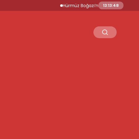
Hürmüz Boğazı’nın Açılmasına Yönelik An
13:13:49