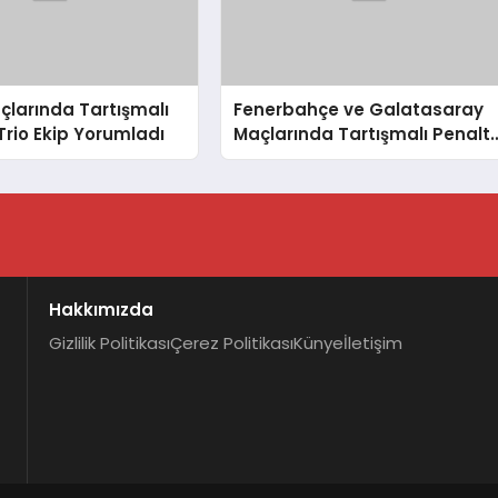
çlarında Tartışmalı
Fenerbahçe ve Galatasaray
 Trio Ekip Yorumladı
Maçlarında Tartışmalı Penaltı
ve Kırmızı Kart Kararları
Hakkımızda
Gizlilik Politikası
Çerez Politikası
Künye
İletişim