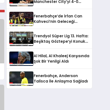
Manchester City’yi 4-0
Yenerek Üst Üste 5.
Mağlubiyetini Aldı
Fenerbahçe’de İrfan Can
Kahveci’nin Geleceği
Netleşti
Trendyol Süper Lig 13. Hafta:
Beşiktaş Göztepe’yi Konuk
Ediyor!
Al Hilal, Al Khaleej Karşısında
Şok Bir Yenilgi Aldı
Fenerbahçe, Anderson
Talisca İle Anlaşma Sağladı