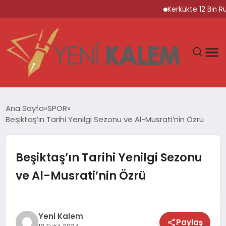
Kerkükte 12 Bin Ruhsa
GÜNDEM
Ana Sayfa
SPOR
Beşiktaş’ın Tarihi Yenilgi Sezonu ve Al-Musrati’nin Özrü
SPOR
DÜNYA
Beşiktaş’ın Tarihi Yenilgi Sezonu
ve Al-Musrati’nin Özrü
EKONOMİ
YAŞAM
Yeni Kalem
Paylaş