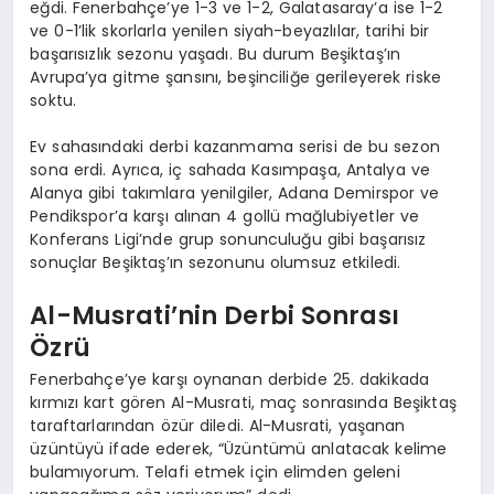
eğdi. Fenerbahçe’ye 1-3 ve 1-2, Galatasaray’a ise 1-2
ve 0-1’lik skorlarla yenilen siyah-beyazlılar, tarihi bir
başarısızlık sezonu yaşadı. Bu durum Beşiktaş’ın
Avrupa’ya gitme şansını, beşinciliğe gerileyerek riske
soktu.
Ev sahasındaki derbi kazanmama serisi de bu sezon
sona erdi. Ayrıca, iç sahada Kasımpaşa, Antalya ve
Alanya gibi takımlara yenilgiler, Adana Demirspor ve
Pendikspor’a karşı alınan 4 gollü mağlubiyetler ve
Konferans Ligi’nde grup sonunculuğu gibi başarısız
sonuçlar Beşiktaş’ın sezonunu olumsuz etkiledi.
Al-Musrati’nin Derbi Sonrası
Özrü
Fenerbahçe’ye karşı oynanan derbide 25. dakikada
kırmızı kart gören Al-Musrati, maç sonrasında Beşiktaş
taraftarlarından özür diledi. Al-Musrati, yaşanan
üzüntüyü ifade ederek, “Üzüntümü anlatacak kelime
bulamıyorum. Telafi etmek için elimden geleni