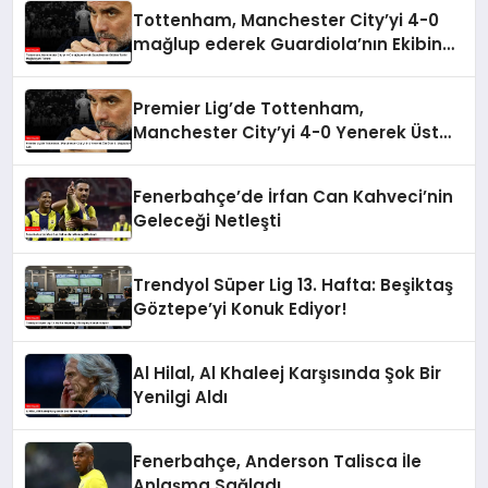
Tottenham, Manchester City’yi 4-0
mağlup ederek Guardiola’nın Ekibine
Tarihi Mağlubiyeti Tattırdı
Premier Lig’de Tottenham,
Manchester City’yi 4-0 Yenerek Üst
Üste 5. Mağlubiyetini Aldı
Fenerbahçe’de İrfan Can Kahveci’nin
Geleceği Netleşti
Trendyol Süper Lig 13. Hafta: Beşiktaş
Göztepe’yi Konuk Ediyor!
Al Hilal, Al Khaleej Karşısında Şok Bir
Yenilgi Aldı
Fenerbahçe, Anderson Talisca İle
Anlaşma Sağladı