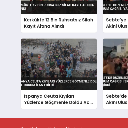
Kerkükte 12 Bin Ruhsatsız Silah
Sebte’ye
Kayıt Altına Alındı
Akini Ulu
Yaptırıyo
İspanya Ceuta Kıyıları
Sebte’de
Yüzlerce Göçmenle Doldu Acil
Akını Ulu
Durum İlan Edildi
İspanya 
Geçirdi