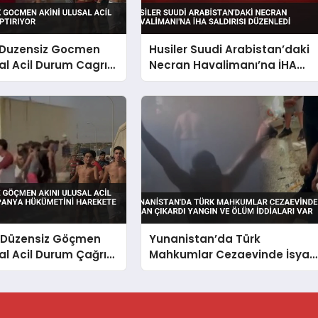
 Duzensiz Gocmen
Husiler Suudi Arabistan’daki
sal Acil Durum Cagrısı
Necran Havalimanı’na İHA
r
Saldırısı Düzenledi
 Düzensiz Göçmen
Yunanistan’da Türk
sal Acil Durum Çağrısı
Mahkumlar Cezaevinde İsyan
Hükümetini Harekete
Çıkardı Yangın ve Ölüm
İddiaları Var