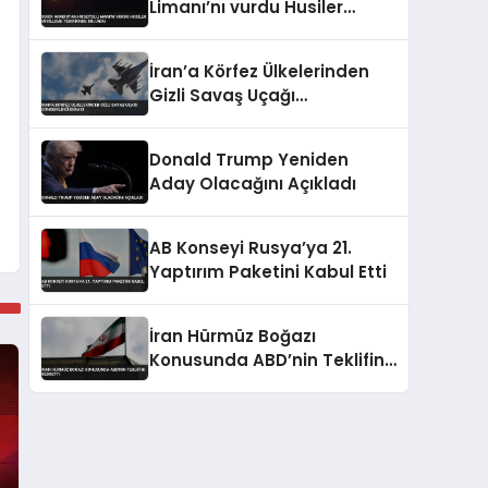
Limanı’nı vurdu Husiler
misilleme tehdidinde
bulundu
İran’a Körfez Ülkelerinden
Gizli Savaş Uçağı
Gönderildiği İddiası
Donald Trump Yeniden
Aday Olacağını Açıkladı
AB Konseyi Rusya’ya 21.
Yaptırım Paketini Kabul Etti
İran Hürmüz Boğazı
Konusunda ABD’nin Teklifini
Reddetti