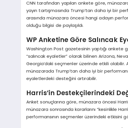
CNN tarafından yapılan ankete göre, münazara iz
yayın tartışmasında Trump’tan daha iyi bir per
arasında münazara öncesi hangi adayın perfor
olduğu bilgisi de paylaşıldı.
WP Anketine Göre Salıncak Ey
Washington Post gazetesinin yaptığı ankete gö
“salıncak eyaletler” olarak bilinen Arizona, Ne
Georgia’daki seçmenler üzerinde etkili olabilir.
münazarada Trump’tan daha iyi bir performans s
eyaletlerdeki desteğini artırabilir.
Harris’in Destekçilerindeki De
Anket sonuçlarına göre, münazara öncesi Harris’
münazara sonrasında kararlarını “kesinlikle Harr
performansının seçmenler üzerindeki etkisini gö