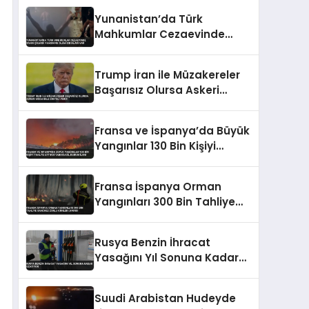
Harekete Geçirdi
Yunanistan’da Türk
Mahkumlar Cezaevinde
İsyan Çıkardı Yangın ve
Ölüm İddiaları Var
Trump İran ile Müzakereler
Başarısız Olursa Askeri
Müdahale Sinyali Verdi
Fransa ve İspanya’da Büyük
Yangınlar 130 Bin Kişiyi
Tahliye Ettirdi Tarihi Acil
Durum İlanı
Fransa İspanya Orman
Yangınları 300 Bin Tahliye
Sanchez Zorlu Günler Uyarısı
Rusya Benzin İhracat
Yasağını Yıl Sonuna Kadar
Uzatıyor
Suudi Arabistan Hudeyde