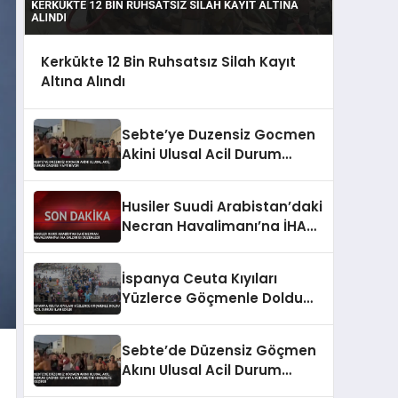
Kerkükte 12 Bin Ruhsatsız Silah Kayıt
Altına Alındı
Sebte’ye Duzensiz Gocmen
Akini Ulusal Acil Durum
Cagrısı Yaptırıyor
Husiler Suudi Arabistan’daki
Necran Havalimanı’na İHA
Saldırısı Düzenledi
İspanya Ceuta Kıyıları
Yüzlerce Göçmenle Doldu
Acil Durum İlan Edildi
Sebte’de Düzensiz Göçmen
Akını Ulusal Acil Durum
Çağrısı İspanya Hükümetini