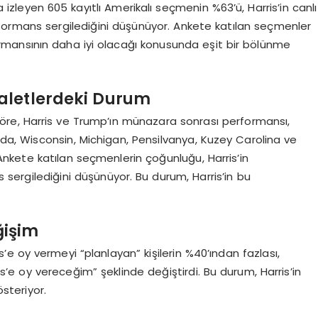
leyen 605 kayıtlı Amerikalı seçmenin %63’ü, Harris’in canlı
formans sergilediğini düşünüyor. Ankete katılan seçmenler
mansının daha iyi olacağı konusunda eşit bir bölünme
aletlerdeki Durum
re, Harris ve Trump’ın münazara sonrası performansı,
vada, Wisconsin, Michigan, Pensilvanya, Kuzey Carolina ve
 Ankete katılan seçmenlerin çoğunluğu, Harris’in
ergilediğini düşünüyor. Bu durum, Harris’in bu
ğişim
e oy vermeyi “planlayan” kişilerin %40’ından fazlası,
is’e oy vereceğim” şeklinde değiştirdi. Bu durum, Harris’in
steriyor.