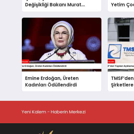
Değişikliği Bakanı Murat
Yetim Çoc
Kurum’dan Konut
Kampanyalarına Destek
Açıklaması
Emine Erdoğan, Üreten
TMSF’den
Kadınları Ödüllendirdi
Şirketlere
Yalanlan
Yeni Kalem - Haberin Merkezi