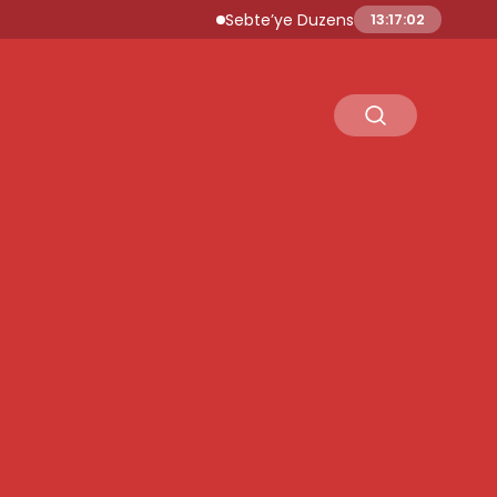
Sebte’ye Duzensiz Gocmen Akini Ulusal Ac
13:17:03