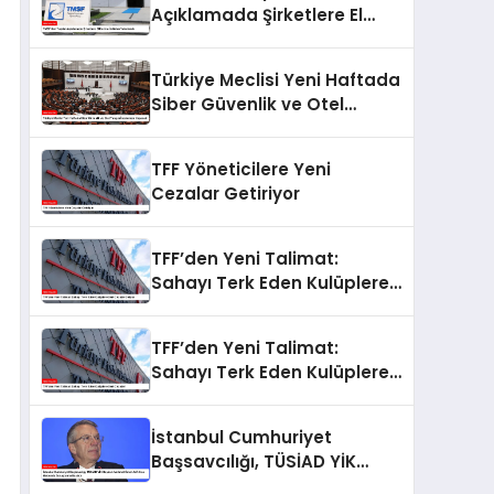
Açıklamada Şirketlere El
Koyma İddiaları Yalanlandı
Türkiye Meclisi Yeni Haftada
Siber Güvenlik ve Otel
Yangını İncelemesi Yapacak
TFF Yöneticilere Yeni
Cezalar Getiriyor
TFF’den Yeni Talimat:
Sahayı Terk Eden Kulüplere
Sert Cezalar Geliyor
TFF’den Yeni Talimat:
Sahayı Terk Eden Kulüplere
Sert Cezalar!
İstanbul Cumhuriyet
Başsavcılığı, TÜSİAD YİK
Başkanı Mehmet Ömer Arif