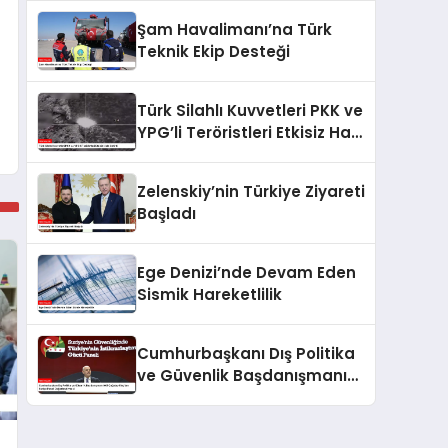
Aras Hakkında Soruşturma
Şam Havalimanı’na Türk
Başlattı
Teknik Ekip Desteği
Türk Silahlı Kuvvetleri PKK ve
YPG’li Teröristleri Etkisiz Hale
Getirdi
Zelenskiy’nin Türkiye Ziyareti
Başladı
Ege Denizi’nde Devam Eden
Sismik Hareketlilik
Cumhurbaşkanı Dış Politika
ve Güvenlik Başdanışmanı
Akif Çağatay Kılıç’tan Suriye
Paneli Değerlendirmesi