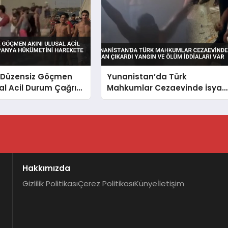
 Düzensiz Göçmen
Yunanistan’da Türk
sal Acil Durum Çağrısı
Mahkumlar Cezaevinde İsyan
Hükümetini Harekete
Çıkardı Yangın ve Ölüm
İddiaları Var
Hakkımızda
Gizlilik Politikası
Çerez Politikası
Künye
İletişim