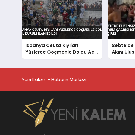
İspanya Ceuta Kıyıları
Sebte’de
Yüzlerce Göçmenle Doldu Acil
Akını Ulu
Durum İlan Edildi
İspanya 
Geçirdi
Yeni Kalem - Haberin Merkezi