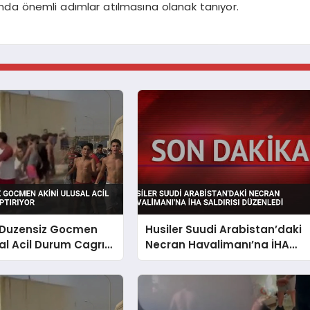
da önemli adımlar atılmasına olanak tanıyor.
 Duzensiz Gocmen
Husiler Suudi Arabistan’daki
sal Acil Durum Cagrısı
Necran Havalimanı’na İHA
r
Saldırısı Düzenledi