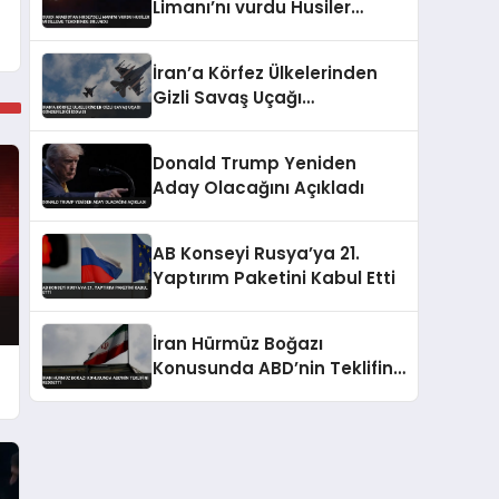
Limanı’nı vurdu Husiler
misilleme tehdidinde
bulundu
İran’a Körfez Ülkelerinden
Gizli Savaş Uçağı
Gönderildiği İddiası
Donald Trump Yeniden
Aday Olacağını Açıkladı
AB Konseyi Rusya’ya 21.
Yaptırım Paketini Kabul Etti
İran Hürmüz Boğazı
Konusunda ABD’nin Teklifini
Reddetti