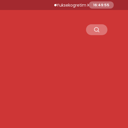
Yuksekogretim Kurumu Dijital Donusum Icin
16:49:56