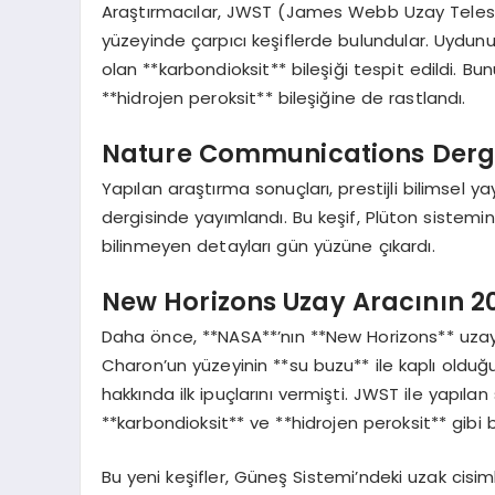
Araştırmacılar, JWST (James Webb Uzay Telesk
yüzeyinde çarpıcı keşiflerde bulundular. Uyd
olan **karbondioksit** bileşiği tespit edildi. Bun
**hidrojen peroksit** bileşiğine de rastlandı.
Nature Communications Derg
Yapılan araştırma sonuçları, prestijli bilimsel
dergisinde yayımlandı. Bu keşif, Plüton siste
bilinmeyen detayları gün yüzüne çıkardı.
New Horizons Uzay Aracının 20
Daha önce, **NASA**’nın **New Horizons** uzay
Charon’un yüzeyinin **su buzu** ile kaplı olduğu
hakkında ilk ipuçlarını vermişti. JWST ile yapılan
**karbondioksit** ve **hidrojen peroksit** gibi bil
Bu yeni keşifler, Güneş Sistemi’ndeki uzak cisiml