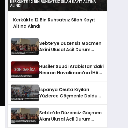
Kerkükte 12 Bin Ruhsatsız Silah Kayıt
Altına Alındı
Sebte’ye Duzensiz Gocmen
Akini Ulusal Acil Durum
Cagrısı Yaptırıyor
Husiler Suudi Arabistan’daki
Necran Havalimanı’na İHA
Saldırısı Düzenledi
İspanya Ceuta Kıyıları
Yüzlerce Göçmenle Doldu
Acil Durum İlan Edildi
Sebte’de Düzensiz Göçmen
Akını Ulusal Acil Durum
Çağrısı İspanya Hükümetini