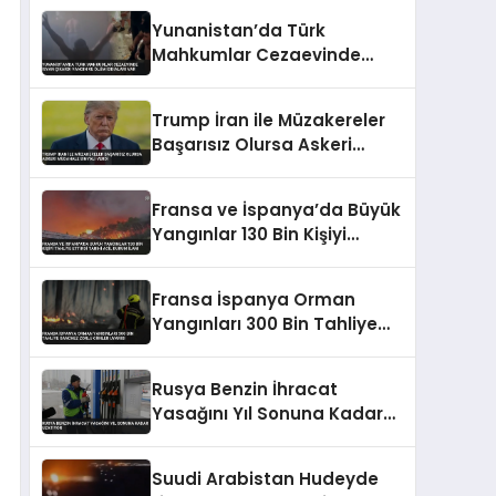
Harekete Geçirdi
Yunanistan’da Türk
Mahkumlar Cezaevinde
İsyan Çıkardı Yangın ve
Ölüm İddiaları Var
Trump İran ile Müzakereler
Başarısız Olursa Askeri
Müdahale Sinyali Verdi
Fransa ve İspanya’da Büyük
Yangınlar 130 Bin Kişiyi
Tahliye Ettirdi Tarihi Acil
Durum İlanı
Fransa İspanya Orman
Yangınları 300 Bin Tahliye
Sanchez Zorlu Günler Uyarısı
Rusya Benzin İhracat
Yasağını Yıl Sonuna Kadar
Uzatıyor
Suudi Arabistan Hudeyde