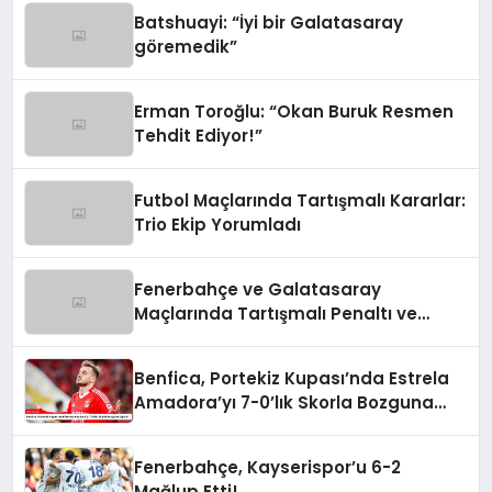
Batshuayi: “İyi bir Galatasaray
göremedik”
Erman Toroğlu: “Okan Buruk Resmen
Tehdit Ediyor!”
Futbol Maçlarında Tartışmalı Kararlar:
Trio Ekip Yorumladı
Fenerbahçe ve Galatasaray
Maçlarında Tartışmalı Penaltı ve
Kırmızı Kart Kararları
Benfica, Portekiz Kupası’nda Estrela
Amadora’yı 7-0’lık Skorla Bozguna
Uğrattı
Fenerbahçe, Kayserispor’u 6-2
Mağlup Etti!