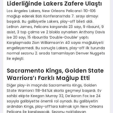
Liderliğinde Lakers Zafere Ulaştı
Los Angeles Lakers, New Orleans Pelicans’ı 110-106
mağlup ederek Batı Konferansı’nda 7. sırayı almayı
başardı. Bu galibiyetle Lakers, play-off bileti aldı.
LeBron James, Pelicans karşısında 23 sayı, 9 ribaunt, 9
asist, 3 top çalma ve 2 blokla oynarken Anthony Davis
ise 20 sayı, 15 ribauntla ‘Double-Double’ yaptı.
Karşılaşmada Zion Williamson’ın 40 sayısı mağlubiyeti
engelleyemedi. Bu sonuçla Lakers, play-off ilk turunda
normal sezonu 2. sırada tamamlayan Denver Nuggets
ile eşleşti.
Sacramento Kings, Golden State
Warriors’ı Farklı Mağlup Etti
Diğer play-in maçında Sacramento Kings, Golden
State Warriors’ı 118-94’lük skorla geçmeyi başardı. Ev
sahibi ekipte Keegan Murray 32, De’Aaron Fox ise 24
sayıyla galibiyette önemli rol oynadı. Bu galibiyetin
ardından Kings, play-off’lara kalmak için New Orleans
Pelicans ile karşılaşacak. Sezonu noktalayan