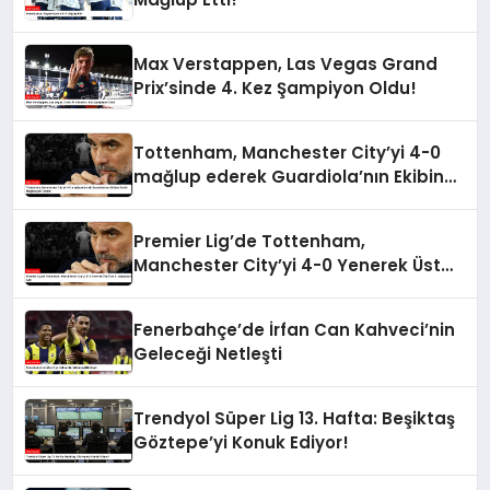
Max Verstappen, Las Vegas Grand
Prix’sinde 4. Kez Şampiyon Oldu!
Tottenham, Manchester City’yi 4-0
mağlup ederek Guardiola’nın Ekibine
Tarihi Mağlubiyeti Tattırdı
Premier Lig’de Tottenham,
Manchester City’yi 4-0 Yenerek Üst
Üste 5. Mağlubiyetini Aldı
Fenerbahçe’de İrfan Can Kahveci’nin
Geleceği Netleşti
Trendyol Süper Lig 13. Hafta: Beşiktaş
Göztepe’yi Konuk Ediyor!