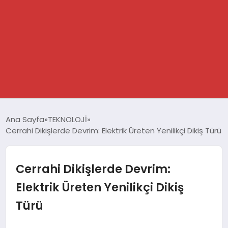
GÜNDEM
Ana Sayfa
TEKNOLOJİ
Cerrahi Dikişlerde Devrim: Elektrik Üreten Yenilikçi Dikiş Türü
SPOR
DÜNYA
Cerrahi Dikişlerde Devrim:
Elektrik Üreten Yenilikçi Dikiş
EKONOMİ
Türü
YAŞAM