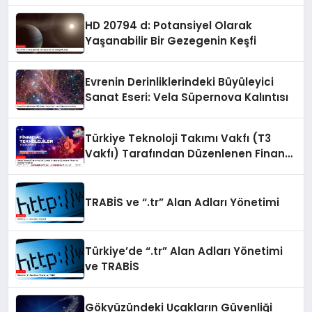
HD 20794 d: Potansiyel Olarak
Yaşanabilir Bir Gezegenin Keşfi
Evrenin Derinliklerindeki Büyüleyici
Sanat Eseri: Vela Süpernova Kalıntısı
Türkiye Teknoloji Takımı Vakfı (T3
Vakfı) Tarafından Düzenlenen Finans
ve Teknoloji Yarışması
TRABİS ve “.tr” Alan Adları Yönetimi
Türkiye’de “.tr” Alan Adları Yönetimi
ve TRABİS
Gökyüzündeki Uçakların Güvenliği