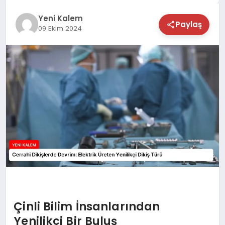
TEKNOLOJİ
Yeni Kalem
Paylaş
09 Ekim 2024
SAĞLIK
MAGAZİN
EĞİTİM
Çinli Bilim İnsanlarından
Yenilikçi Bir Buluş