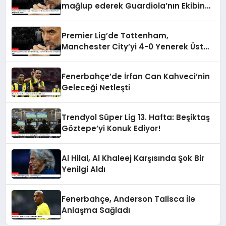
mağlup ederek Guardiola’nın Ekibine
Tarihi Mağlubiyeti Tattırdı
Premier Lig’de Tottenham,
Manchester City’yi 4-0 Yenerek Üst
Üste 5. Mağlubiyetini Aldı
Fenerbahçe’de İrfan Can Kahveci’nin
Geleceği Netleşti
Trendyol Süper Lig 13. Hafta: Beşiktaş
Göztepe’yi Konuk Ediyor!
Al Hilal, Al Khaleej Karşısında Şok Bir
Yenilgi Aldı
Fenerbahçe, Anderson Talisca İle
Anlaşma Sağladı