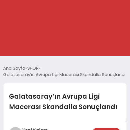
GÜNDEM
Ana Sayfa
SPOR
Galatasaray’ın Avrupa Ligi Macerası Skandalla Sonuçlandı
SPOR
DÜNYA
Galatasaray’ın Avrupa Ligi
Macerası Skandalla Sonuçlandı
EKONOMİ
YAŞAM