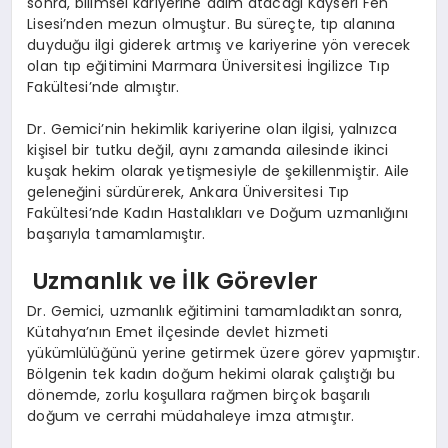
sonra, bilimsel kariyerine adım atacağı Kayseri Fen
Lisesi’nden mezun olmuştur. Bu süreçte, tıp alanına
duyduğu ilgi giderek artmış ve kariyerine yön verecek
olan tıp eğitimini Marmara Üniversitesi İngilizce Tıp
Fakültesi’nde almıştır.
Dr. Gemici’nin hekimlik kariyerine olan ilgisi, yalnızca
kişisel bir tutku değil, aynı zamanda ailesinde ikinci
kuşak hekim olarak yetişmesiyle de şekillenmiştir. Aile
geleneğini sürdürerek, Ankara Üniversitesi Tıp
Fakültesi’nde Kadın Hastalıkları ve Doğum uzmanlığını
başarıyla tamamlamıştır.
Uzmanlık ve İlk Görevler
Dr. Gemici, uzmanlık eğitimini tamamladıktan sonra,
Kütahya’nın Emet ilçesinde devlet hizmeti
yükümlülüğünü yerine getirmek üzere görev yapmıştır.
Bölgenin tek kadın doğum hekimi olarak çalıştığı bu
dönemde, zorlu koşullara rağmen birçok başarılı
doğum ve cerrahi müdahaleye imza atmıştır.