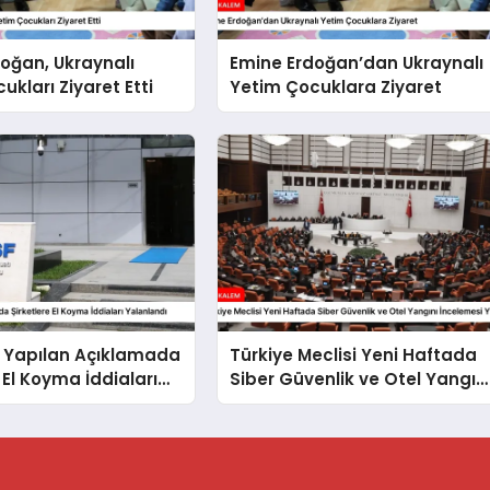
oğan, Ukraynalı
Emine Erdoğan’dan Ukraynalı
ukları Ziyaret Etti
Yetim Çocuklara Ziyaret
 Yapılan Açıklamada
Türkiye Meclisi Yeni Haftada
 El Koyma İddiaları
Siber Güvenlik ve Otel Yangın
dı
İncelemesi Yapacak