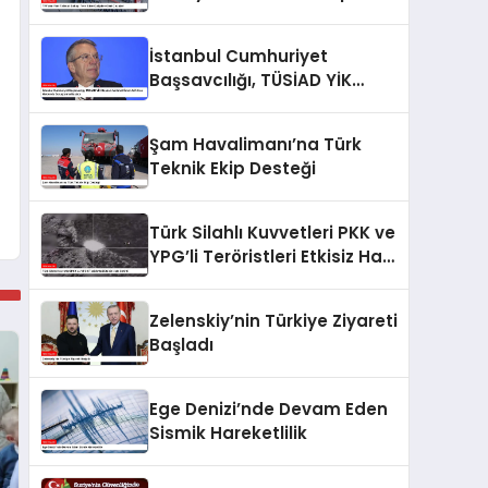
Sert Cezalar!
İstanbul Cumhuriyet
Başsavcılığı, TÜSİAD YİK
Başkanı Mehmet Ömer Arif
Aras Hakkında Soruşturma
Şam Havalimanı’na Türk
Başlattı
Teknik Ekip Desteği
Türk Silahlı Kuvvetleri PKK ve
YPG’li Teröristleri Etkisiz Hale
Getirdi
Zelenskiy’nin Türkiye Ziyareti
Başladı
Ege Denizi’nde Devam Eden
Sismik Hareketlilik