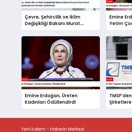
Çevre, Şehircilik ve İklim
Emine Erd
Değişikliği Bakanı Murat
Yetim Çoc
Kurum’dan Konut
Kampanyalarına Destek
Açıklaması
Emine Erdoğan, Üreten
TMSF’den
Kadınları Ödüllendirdi
Şirketlere
Yalanlan
Yeni Kalem - Haberin Merkezi