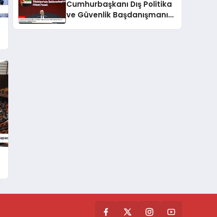
Cumhurbaşkanı Dış Politika
ve Güvenlik Başdanışmanı
Akif Çağatay Kılıç’tan Suriye
Paneli Değerlendirmesi
ı