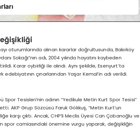
ğişikliği
 ayı oturumlarında alınan kararlar doğrultusunda, Bakırköy
danı Sokağı”nın adı, 2004 yılında hayatını kaybeden
di. Karar oybirliği ile alındı. Aynı şekilde, Esenyurt’ta
rk edebiyatının çınarlarından Yaşar Kemal’in adı verildi.
 Spor Tesisleri’nin adının “Yedikule Metin Kurt Spor Tesisi”
raz etti. AKP Grup Sözcüsü Faruk Gökkuş, “Metin Kurt’un
liğe karşı çıktı. Ancak, CHP’li Meclis Üyesi Can Çobanoğlu ve
 spor camiasındaki önemine vurgu yaparak, değişikliğin