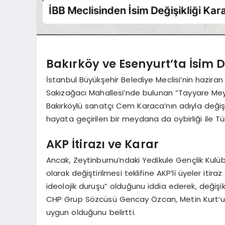
Bakırköy ve Esenyurt’ta İsim De
İstanbul Büyükşehir Belediye Meclisi’nin haziran
Sakızağacı Mahallesi’nde bulunan “Tayyare Mey
Bakırköylü sanatçı Cem Karaca’nın adıyla değiştiril
hayata geçirilen bir meydana da oybirliği ile Tü
AKP İtirazı ve Karar
Ancak, Zeytinburnu’ndaki Yedikule Gençlik Kulübü
olarak değiştirilmesi teklifine AKP’li üyeler iti
ideolojik duruşu” olduğunu iddia ederek, değişik
CHP Grup Sözcüsü Gencay Özcan, Metin Kurt’un
uygun olduğunu belirtti.