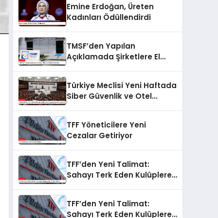
Emine Erdoğan, Üreten
Kadınları Ödüllendirdi
TMSF’den Yapılan
Açıklamada Şirketlere El
Koyma İddiaları Yalanlandı
Türkiye Meclisi Yeni Haftada
Siber Güvenlik ve Otel
Yangını İncelemesi Yapacak
TFF Yöneticilere Yeni
Cezalar Getiriyor
TFF’den Yeni Talimat:
Sahayı Terk Eden Kulüplere
Sert Cezalar Geliyor
TFF’den Yeni Talimat:
Sahayı Terk Eden Kulüplere