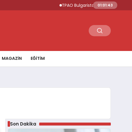
TPAO Bulgaristan Sularında Petrol ve D
01:01:44
MAGAZİN
EĞİTİM
Son Dakika