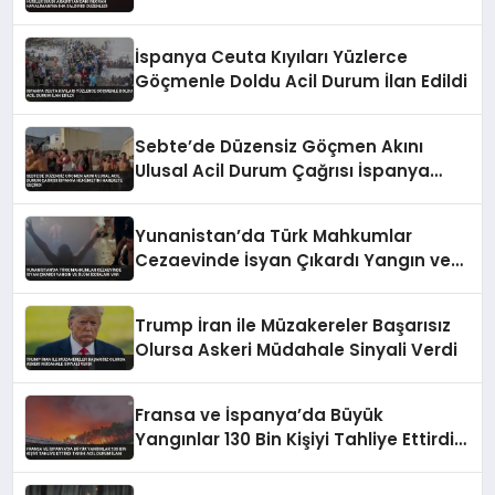
İspanya Ceuta Kıyıları Yüzlerce
Göçmenle Doldu Acil Durum İlan Edildi
Sebte’de Düzensiz Göçmen Akını
Ulusal Acil Durum Çağrısı İspanya
Hükümetini Harekete Geçirdi
Yunanistan’da Türk Mahkumlar
Cezaevinde İsyan Çıkardı Yangın ve
Ölüm İddiaları Var
Trump İran ile Müzakereler Başarısız
Olursa Askeri Müdahale Sinyali Verdi
Fransa ve İspanya’da Büyük
Yangınlar 130 Bin Kişiyi Tahliye Ettirdi
Tarihi Acil Durum İlanı