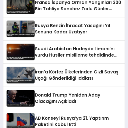
Fransa İspanya Orman Yangınları 300
Bin Tahliye Sanchez Zorlu Günler
Uyarısı
Rusya Benzin İhracat Yasağını Yıl
Sonuna Kadar Uzatıyor
Suudi Arabistan Hudeyde Limanı’nı
vurdu Husiler misilleme tehdidinde
bulundu
İran’a Körfez Ülkelerinden Gizli Savaş
Uçağı Gönderildiği İddiası
Donald Trump Yeniden Aday
Olacağını Açıkladı
AB Konseyi Rusya’ya 21. Yaptırım
Paketini Kabul Etti