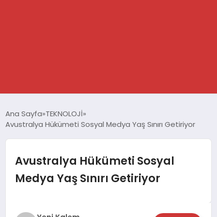
GÜNDEM
Ana Sayfa
TEKNOLOJİ
Avustralya Hükümeti Sosyal Medya Yaş Sınırı Getiriyor
SPOR
DÜNYA
Avustralya Hükümeti Sosyal
Medya Yaş Sınırı Getiriyor
EKONOMİ
YAŞAM