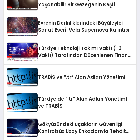
Yaşanabilir Bir Gezegenin Keşfi
Evrenin Derinliklerindeki Büyüleyici
Sanat Eseri: Vela Süpernova Kalıntısı
Türkiye Teknoloji Takımı Vakfı (T3
Vakfı) Tarafından Düzenlenen Finans
ve Teknoloji Yarışması
TRABİS ve “.tr” Alan Adları Yönetimi
Türkiye’de “.tr” Alan Adları Yönetimi
ve TRABİS
Gökyüzündeki Uçakların Güvenliği
Kontrolsüz Uzay Enkazlarıyla Tehdit
Altında