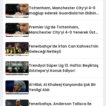
Tottenham, Manchester City’yi 4-0
mağlup ederek Guardiola’nın Ekibine
Tarihi Mağlubiyeti Tattırdı
Premier Lig’de Tottenham,
Manchester City’yi 4-0 Yenerek Üst
Üste 5. Mağlubiyetini Aldı
Fenerbahçe’de İrfan Can Kahveci’nin
Geleceği Netleşti
Trendyol Süper Lig 13. Hafta: Beşiktaş
Göztepe’yi Konuk Ediyor!
Al Hilal, Al Khaleej Karşısında Şok Bir
Yenilgi Aldı
Fenerbahçe, Anderson Talisca İle