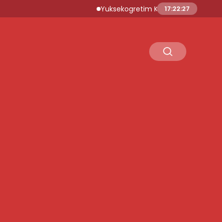
Yuksekogretim Kurumu Dijital Donusum Icin
17:22:28