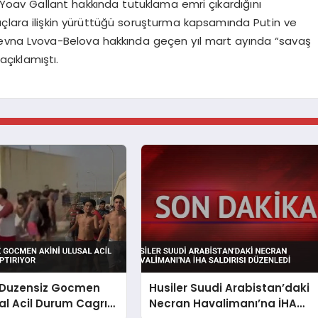
oav Gallant hakkında tutuklama emri çıkardığını
çlara ilişkin yürüttüğü soruşturma kapsamında Putin ve
yevna Lvova-Belova hakkında geçen yıl mart ayında “savaş
açıklamıştı.
 Duzensiz Gocmen
Husiler Suudi Arabistan’daki
sal Acil Durum Cagrısı
Necran Havalimanı’na İHA