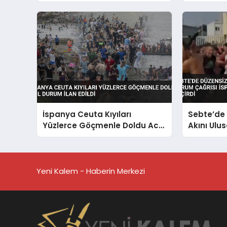
Yaptırıyo
İspanya Ceuta Kıyıları
Sebte’de
Yüzlerce Göçmenle Doldu Acil
Akını Ulu
Durum İlan Edildi
İspanya 
Geçirdi
Yeni Kalem - Haberin Merkezi