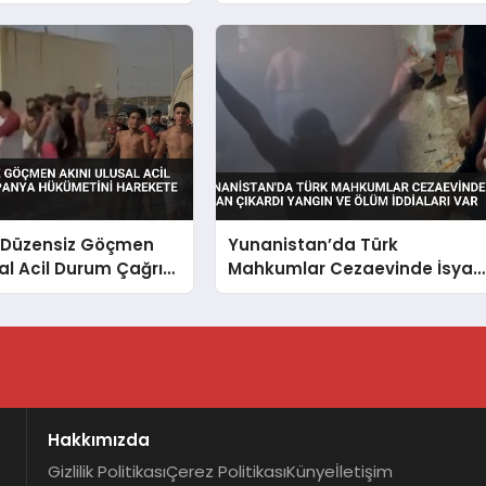
r
Saldırısı Düzenledi
 Düzensiz Göçmen
Yunanistan’da Türk
sal Acil Durum Çağrısı
Mahkumlar Cezaevinde İsyan
Hükümetini Harekete
Çıkardı Yangın ve Ölüm
İddiaları Var
Hakkımızda
Gizlilik Politikası
Çerez Politikası
Künye
İletişim