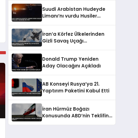
Suudi Arabistan Hudeyde
Limanı’nı vurdu Husiler
misilleme tehdidinde
bulundu
İran’a Körfez Ülkelerinden
Gizli Savaş Uçağı
Gönderildiği İddiası
Donald Trump Yeniden
Aday Olacağını Açıkladı
AB Konseyi Rusya’ya 21.
Yaptırım Paketini Kabul Etti
İran Hürmüz Boğazı
Konusunda ABD’nin Teklifini
Reddetti