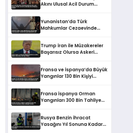
Akını Ulusal Acil Durum
Çağrısı İspanya Hükümetini
Harekete Geçirdi
Yunanistan’da Türk
Mahkumlar Cezaevinde
İsyan Çıkardı Yangın ve
Ölüm İddiaları Var
Trump İran ile Müzakereler
Başarısız Olursa Askeri
Müdahale Sinyali Verdi
Fransa ve İspanya’da Büyük
Yangınlar 130 Bin Kişiyi
Tahliye Ettirdi Tarihi Acil
Durum İlanı
Fransa İspanya Orman
Yangınları 300 Bin Tahliye
Sanchez Zorlu Günler Uyarısı
Rusya Benzin İhracat
Yasağını Yıl Sonuna Kadar
Uzatıyor