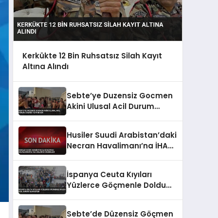
Kerkükte 12 Bin Ruhsatsız Silah Kayıt
Altına Alındı
Sebte’ye Duzensiz Gocmen
Akini Ulusal Acil Durum
Cagrısı Yaptırıyor
Husiler Suudi Arabistan’daki
Necran Havalimanı’na İHA
Saldırısı Düzenledi
İspanya Ceuta Kıyıları
Yüzlerce Göçmenle Doldu
Acil Durum İlan Edildi
Sebte’de Düzensiz Göçmen