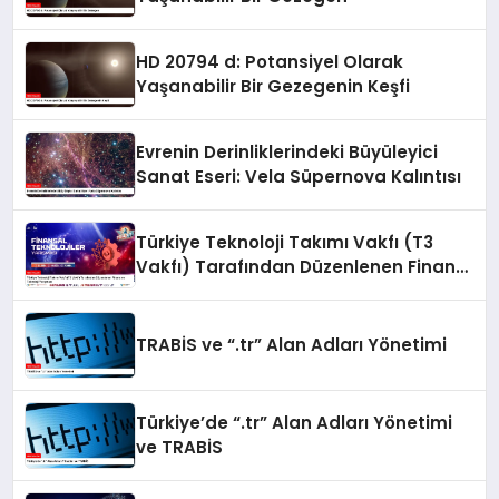
HD 20794 d: Potansiyel Olarak
Yaşanabilir Bir Gezegenin Keşfi
Evrenin Derinliklerindeki Büyüleyici
Sanat Eseri: Vela Süpernova Kalıntısı
Türkiye Teknoloji Takımı Vakfı (T3
Vakfı) Tarafından Düzenlenen Finans
ve Teknoloji Yarışması
TRABİS ve “.tr” Alan Adları Yönetimi
Türkiye’de “.tr” Alan Adları Yönetimi
ve TRABİS