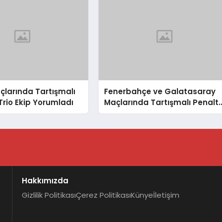
çlarında Tartışmalı
Fenerbahçe ve Galatasaray
 Trio Ekip Yorumladı
Maçlarında Tartışmalı Penaltı
ve Kırmızı Kart Kararları
Hakkımızda
Gizlilik Politikası
Çerez Politikası
Künye
İletişim