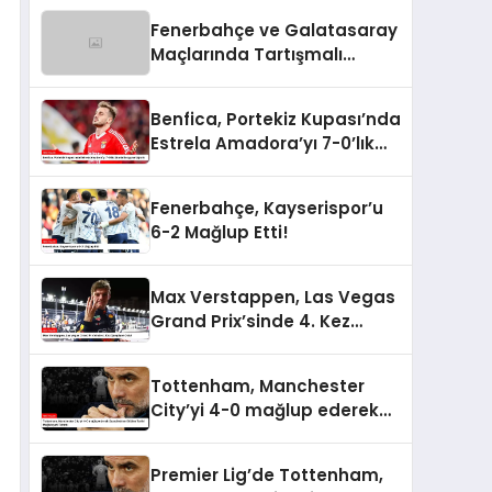
Fenerbahçe ve Galatasaray
Maçlarında Tartışmalı
Penaltı ve Kırmızı Kart
Kararları
Benfica, Portekiz Kupası’nda
Estrela Amadora’yı 7-0’lık
Skorla Bozguna Uğrattı
Fenerbahçe, Kayserispor’u
6-2 Mağlup Etti!
Max Verstappen, Las Vegas
Grand Prix’sinde 4. Kez
Şampiyon Oldu!
Tottenham, Manchester
City’yi 4-0 mağlup ederek
Guardiola’nın Ekibine Tarihi
Mağlubiyeti Tattırdı
Premier Lig’de Tottenham,