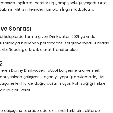
ormasıyla İngiltere Premier Lig şampiyonluğu yaşadı. Orta
ımın kilit isimlerinden biri olan İngiliz futbolcu, o
ve Sonrası
bi kulüplerde forma giyen Drinkwater, 2021 yazında
ı formayla beklenen performansı sergileyemedi. 11 maçın
bi Reading’e kiralık olarak transfer oldu.
ç
 eren Danny Drinkwater, futbol kariyerine ara vermek
şantiyesinde çalışıyor. Geçen yıl yaptığı açıklamada, “İyi
üşünenler hiç de doğru düşünmüyor. Ruh sağlığı fiziksel
r ipuçları verdi.
 ve düşüşünü tecrübe ederek, şimdi farklı bir sektörde