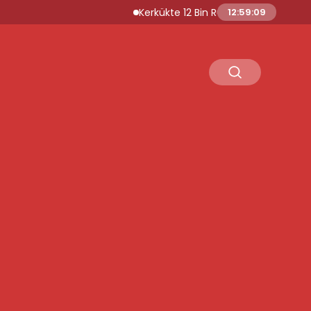
Kerkükte 12 Bin Ruhsatsız Silah Kayıt Altına
12:59:10