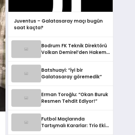
Juventus – Galatasaray maçı bugün
saat kaçta?
Bodrum FK Teknik Direktörü
Volkan Demirel’den Hakem
Eleştirisi
Batshuayi: “İyi bir
Galatasaray göremedik”
Erman Toroğlu: “Okan Buruk
Resmen Tehdit Ediyor!”
Futbol Maçlarında
Tartışmalı Kararlar: Trio Ekip
Yorumladı