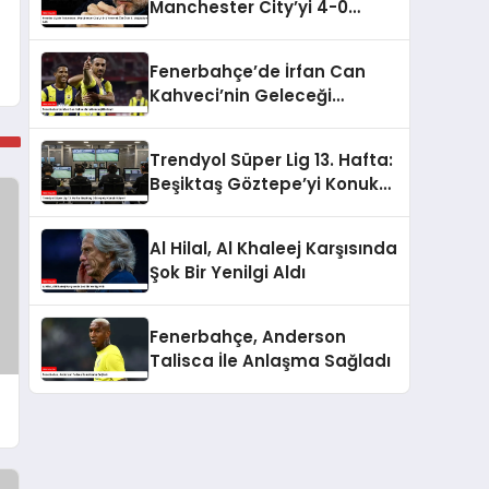
Manchester City’yi 4-0
Yenerek Üst Üste 5.
Mağlubiyetini Aldı
Fenerbahçe’de İrfan Can
Kahveci’nin Geleceği
Netleşti
Trendyol Süper Lig 13. Hafta:
Beşiktaş Göztepe’yi Konuk
Ediyor!
Al Hilal, Al Khaleej Karşısında
Şok Bir Yenilgi Aldı
Fenerbahçe, Anderson
Talisca İle Anlaşma Sağladı