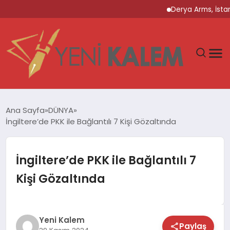
Derya Arms, İstanbul P
GÜNDEM
Ana Sayfa
DÜNYA
İngiltere’de PKK ile Bağlantılı 7 Kişi Gözaltında
SPOR
DÜNYA
İngiltere’de PKK ile Bağlantılı 7
Kişi Gözaltında
EKONOMİ
YAŞAM
Yeni Kalem
Paylaş