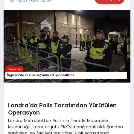
29 Kasım 2024
TEKNOLOJİ
SAĞLIK
MAGAZİN
EĞİTİM
Londra’da Polis Tarafından Yürütülen
Operasyon
Londra Metropolitan Polisinin Terörle Mücadele
Müdürlüğü, terör örgütü PKK’yla bağlantılı olduğundan
şüphelenilen faaliyetlere yönelik bir soruşturma