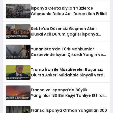
İspanya Ceuta Kıyıları Yüzlerce
Göçmenle Doldu Acil Durum İlan Edildi
Sebte’de Düzensiz Göçmen Akını
Ulusal Acil Durum Çağrısı İspanya
Hükümetini Harekete Geçirdi
Yunanistan’da Türk Mahkumlar
Cezaevinde İsyan Çıkardı Yangın ve
Ölüm İddiaları Var
Trump İran ile Müzakereler Başarısız
Olursa Askeri Müdahale Sinyali Verdi
Fransa ve İspanya’da Büyük
Yangınlar 130 Bin Kişiyi Tahliye Ettirdi
Tarihi Acil Durum İlanı
Fransa İspanya Orman Yangınları 300