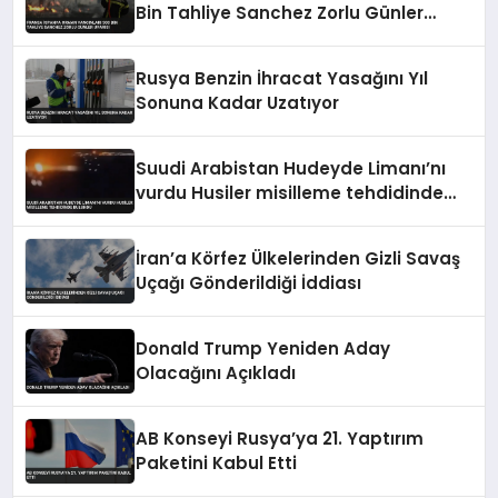
Bin Tahliye Sanchez Zorlu Günler
Uyarısı
Rusya Benzin İhracat Yasağını Yıl
Sonuna Kadar Uzatıyor
Suudi Arabistan Hudeyde Limanı’nı
vurdu Husiler misilleme tehdidinde
bulundu
İran’a Körfez Ülkelerinden Gizli Savaş
Uçağı Gönderildiği İddiası
Donald Trump Yeniden Aday
Olacağını Açıkladı
AB Konseyi Rusya’ya 21. Yaptırım
Paketini Kabul Etti