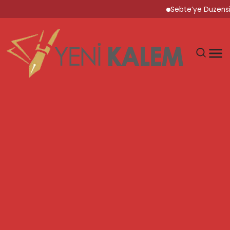
Sebte’ye Duzensiz Goc