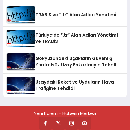
ve Teknoloji Yarışması
TRABİS ve “.tr” Alan Adları Yönetimi
Türkiye’de “.tr” Alan Adları Yönetimi
ve TRABİS
Gökyüzündeki Uçakların Güvenliği
Kontrolsüz Uzay Enkazlarıyla Tehdit
Altında
Uzaydaki Roket ve Uyduların Hava
Trafiğine Tehdidi
Yeni Kalem - Haberin Merkezi