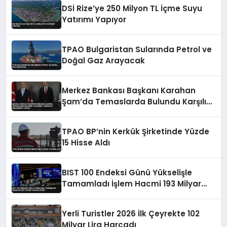
DSİ Rize’ye 250 Milyon TL İçme Suyu
Yatırımı Yapıyor
TPAO Bulgaristan Sularında Petrol ve
Doğal Gaz Arayacak
Merkez Bankası Başkanı Karahan
Şam’da Temaslarda Bulundu Karşılıklı
Mevduat Anlaşması Yapıldı
TPAO BP’nin Kerkük Şirketinde Yüzde
15 Hisse Aldı
BIST 100 Endeksi Günü Yükselişle
Tamamladı İşlem Hacmi 193 Milyar
Lira Oldu
Yerli Turistler 2026 İlk Çeyrekte 102
Milyar Lira Harcadı