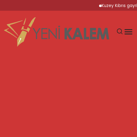
Kuzey Kıbrıs gayrimenku