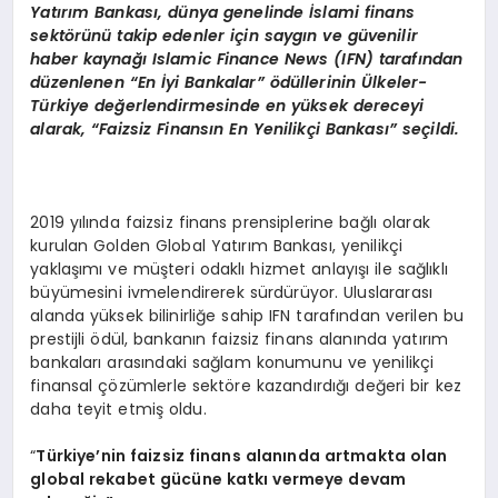
Yat
ırım Bankası, dünya genelinde İslami finans
sekt
ö
rünü takip edenler için saygın ve güvenilir
haber kaynağı
Islamic Finance News (IFN) taraf
ından
düzenlenen
“
En
İyi Bankalar” ödüllerinin
Ü
lkeler-
Türkiye değerlendirmesinde en yüksek dereceyi
alarak,
“
Faizsiz Finansın En Yenilikçi Bankası” seçildi.
2019 yılında faizsiz finans prensiplerine bağlı olarak
kurulan Golden Global Yatırım Bankası, yenilikçi
yaklaşımı ve müşteri odaklı hizmet anlayışı ile sağlıklı
büyümesini ivmelendirerek sürdürüyor. Uluslararası
alanda yüksek bilinirliğe sahip IFN tarafından verilen bu
prestijli ödül, bankanın faizsiz finans alanında yatırım
bankaları arasındaki sağlam konumunu ve yenilikçi
finansal çözümlerle sektöre kazandırdığı değeri bir kez
daha teyit etmiş oldu.
“
T
ürkiye’nin
faizsiz finans alanında artmakta olan
global rekabet gücüne katkı vermeye devam