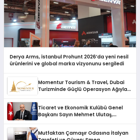
Derya Arms, İstanbul Prohunt 2026’da yeni nesil
ürünlerini ve global marka vizyonunu sergiledi
Momentur Tourism & Travel, Dubai
Turizminde Güçlü Operasyon Ağıyla
Fark Yaratıyor
Ticaret ve Ekonomik Kulübü Genel
Başkanı Sayın Mehmet Ulutaş,
ekonomiye dair yaptığı açıklamada
şunları kaydetti:
Mutfaktan Çamaşır Odasına İtalyan
Zarafeti ve Güven: Smeg