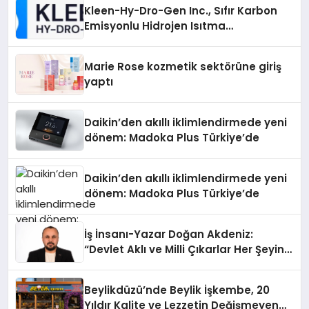
Kleen-Hy-Dro-Gen Inc., Sıfır Karbon
Emisyonlu Hidrojen Isıtma
Teknolojisinde ISO ve TSSA
Düzenleyici Onaylarını Aldı
Marie Rose kozmetik sektörüne giriş
yaptı
Daikin’den akıllı iklimlendirmede yeni
dönem: Madoka Plus Türkiye’de
Daikin’den akıllı iklimlendirmede yeni
dönem: Madoka Plus Türkiye’de
İş İnsanı-Yazar Doğan Akdeniz:
“Devlet Aklı ve Milli Çıkarlar Her Şeyin
Üzerindedir”
Beylikdüzü’nde Beylik İşkembe, 20
Yıldır Kalite ve Lezzetin Değişmeyen