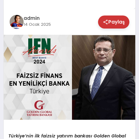
TEKNOLOJİ
admin
Paylaş
14 Ocak 2025
SAĞLIK
MAGAZİN
EĞİTİM
Türkiye
’
nin ilk faizsiz yatırım bankası
Golden Global