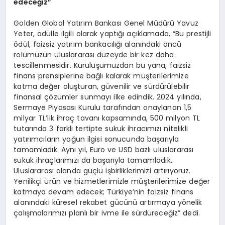
edeceğiz”
Golden Global Yatırım Bankası Genel Müdürü Yavuz
Yeter, ödülle ilgili olarak yaptığı açıklamada, “Bu prestijli
ödül, faizsiz yatırım bankacılığı alanındaki öncü
rolümüzün uluslararası düzeyde bir kez daha
tescillenmesidir. Kuruluşumuzdan bu yana, faizsiz
finans prensiplerine bağlı kalarak müşterilerimize
katma değer oluşturan, güvenilir ve sürdürülebilir
finansal çözümler sunmayı ilke edindik. 2024 yılında,
Sermaye Piyasası Kurulu tarafından onaylanan 1,5
milyar TL’lik ihraç tavanı kapsamında, 500 milyon TL
tutarında 3 farklı tertipte sukuk ihracımızı nitelikli
yatırımcıların yoğun ilgisi sonucunda başarıyla
tamamladık. Aynı yıl, Euro ve USD bazlı uluslararası
sukuk ihraçlarımızı da başarıyla tamamladık.
Uluslararası alanda güçlü işbirliklerimizi artırıyoruz.
Yenilikçi ürün ve hizmetlerimizle müşterilerimize değer
katmaya devam edecek; Türkiye’nin faizsiz finans
alanındaki küresel rekabet gücünü artırmaya yönelik
çalışmalarımızı planlı bir ivme ile sürdüreceğiz” dedi.