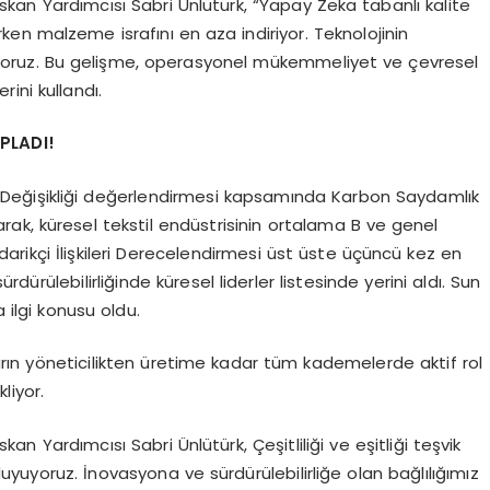
skan Yardımcısı Sabri Ünlütürk, “Yapay Zeka tabanlı kalite
rken malzeme israfını en aza indiriyor. Teknolojinin
nıyoruz. Bu gelişme, operasyonel mükemmeliyet ve çevresel
rini kullandı.
OPLADI!
klim Değişikliği değerlendirmesi kapsamında Karbon Saydamlık
larak, küresel tekstil endüstrisinin ortalama B ve genel
arikçi İlişkileri Derecelendirmesi üst üste üçüncü kez en
ürdürülebilirliğinde küresel liderler listesinde yerini aldı. Sun
 ilgi konusu oldu.
nların yöneticilikten üretime kadar tüm kademelerde aktif rol
kliyor.
an Yardımcısı Sabri Ünlütürk, Çeşitliliği ve eşitliği teşvik
uyoruz. İnovasyona ve sürdürülebilirliğe olan bağlılığımız