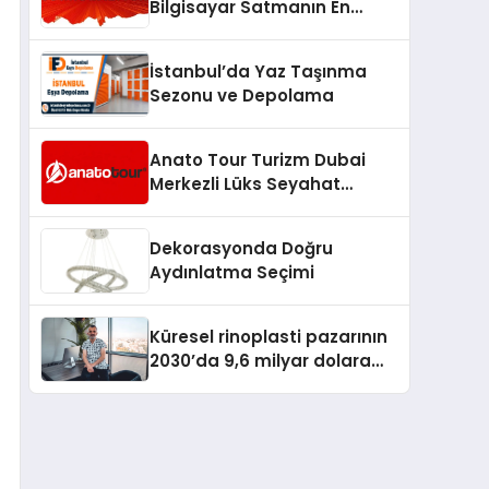
Bilgisayar Satmanın En
Güvenli ve Karlı Yolu
İstanbul’da Yaz Taşınma
Sezonu ve Depolama
Anato Tour Turizm Dubai
Merkezli Lüks Seyahat
Hizmetleriyle Küresel
Turizmde Öne Çıkıyor
Dekorasyonda Doğru
Aydınlatma Seçimi
Küresel rinoplasti pazarının
2030’da 9,6 milyar dolara
ulaşması bekleniyor