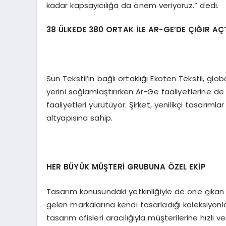
kadar kapsayıcılığa da önem veriyoruz.” dedi.
38 ÜLKEDE 380 ORTAK İLE AR-GE’DE ÇIĞIR AÇT
Sun Tekstil’in bağlı ortaklığı Ekoten Tekstil, g
yerini sağlamlaştırırken Ar-Ge faaliyetlerine d
faaliyetleri yürütüyor. Şirket, yenilikçi tasarımla
altyapısına sahip.
HER BÜYÜK MÜŞTERİ GRUBUNA ÖZEL EKİP
Tasarım konusundaki yetkinliğiyle de öne çıkan S
gelen markalarına kendi tasarladığı koleksiyonla
tasarım ofisleri aracılığıyla müşterilerine hızlı 