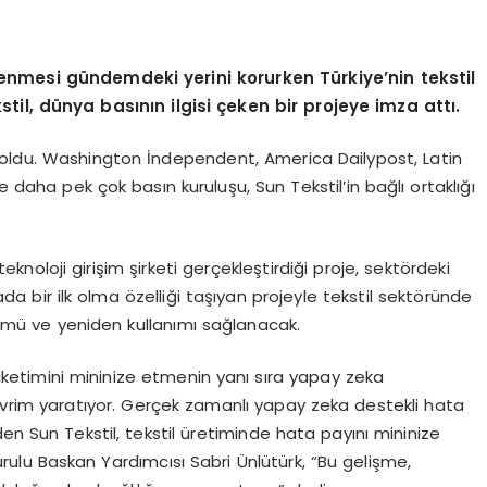
kenmesi gündemdeki yerini korurken Türkiye’nin tekstil
stil, dünya basının ilgisi çeken bir projeye imza attı.
 oldu. Washington İndependent, America Dailypost, Latin
aha pek çok basın kuruluşu, Sun Tekstil’in bağlı ortaklığı
 teknoloji girişim şirketi gerçekleştirdiği proje, sektördeki
 bir ilk olma özelliği taşıyan projeyle tekstil sektöründe
ümü ve yeniden kullanımı sağlanacak.
 tüketimini mininize etmenin yanı sıra yapay zeka
vrim yaratıyor. Gerçek zamanlı yapay zeka destekli hata
en Sun Tekstil, tekstil üretiminde hata payını mininize
rulu Baskan Yardımcısı Sabri Ünlütürk, “Bu gelişme,