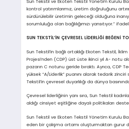
Sun Tekstil ve Ekoten Tekstil Yönetim Kurulu Ba
kontrol yatırımlarımız, üretim doğruluğunu artırı
sürdürülebilir üretimin geleceği olduğuna ina
sorumluluğa olan bağlılığımızı yansıtıyor.” ifadele
SUN TEKSTİL’İN ÇEVRESEL LİDERLİĞİ BEĞENİ T
Sun Tekstil’in bağlı ortaklığı Ekoten Tekstil, İ
Projesi’nden (CDP) üst üste ikinci yıl A- notu a
pazarın C notunu geride bıraktı. Ayrıca, CDP Ted
yüksek “A/Liderlik” puanını alarak tedarik zinciri s
Tekstil’in çevresel duyarlılığı da dünya basınında
Çevresel liderliğinin yanı sıra, Sun Tekstil kadı
aldığı cinsiyet eşitliğine dayalı politikaları deste
Sun Tekstil ve Ekoten Tekstil Yönetim Kurulu Bask
eden bir çalışma ortamı oluşturmaktan gurur duy