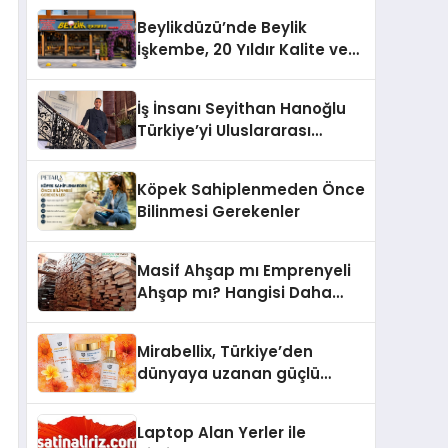
Üzerindedir”
Beylikdüzü’nde Beylik
İşkembe, 20 Yıldır Kalite ve
Lezzetin Değişmeyen Adresi
İş İnsanı Seyithan Hanoğlu
Türkiye’yi Uluslararası
Arenada Tanıtmayı
Hedefliyor
Köpek Sahiplenmeden Önce
Bilinmesi Gerekenler
Masif Ahşap mı Emprenyeli
Ahşap mı? Hangisi Daha
Dayanıklı?
Mirabellix, Türkiye’den
dünyaya uzanan güçlü
büyümesini sürdürüyor
Laptop Alan Yerler ile