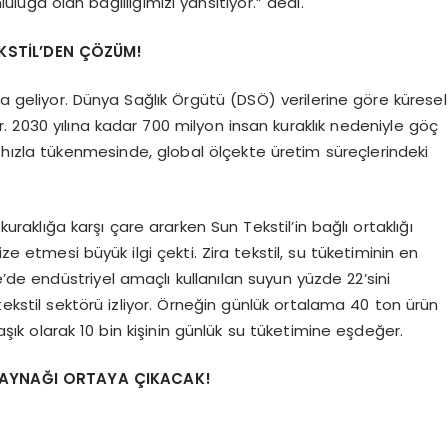
ğa olan bağlılığımızı yansıtıyor.” dedi.
EKSTİL’DEN ÇÖZÜM!
da geliyor. Dünya Sağlık Örgütü (DSÖ) verilerine göre küresel
r. 2030 yılına kadar 700 milyon insan kuraklık nedeniyle göç
 hızla tükenmesinde, global ölçekte üretim süreçlerindeki
 kuraklığa karşı çare ararken Sun Tekstil’in bağlı ortaklığı
ze etmesi büyük ilgi çekti. Zira tekstil, su tüketiminin en
e’de endüstriyel amaçlı kullanılan suyun yüzde 22’sini
tekstil sektörü izliyor. Örneğin günlük ortalama 40 ton ürün
aşık olarak 10 bin kişinin günlük su tüketimine eşdeğer.
 KAYNAĞI ORTAYA ÇIKACAK!