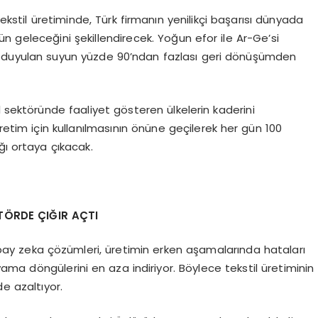
tekstil üretiminde, Türk firmanın yenilikçi başarısı dünyada
ün geleceğini şekillendirecek. Yoğun efor ile Ar-Ge’si
aç duyulan suyun yüzde 90’ndan fazlası geri dönüşümden
l sektöründe faaliyet gösteren ülkelerin kaderini
retim için kullanılmasının önüne geçilerek her gün 100
ğı ortaya çıkacak.
TÖRDE ÇIĞIR AÇTI
 yapay zeka çözümleri, üretimin erken aşamalarında hataları
ma döngülerini en aza indiriyor. Böylece tekstil üretiminin
de azaltıyor.