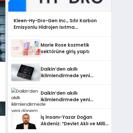
Kleen-Hy-Dro-Gen Inc., Sıfır Karbon
Emisyonlu Hidrojen Isıtma
Teknolojisinde ISO ve TSSA Düzenleyici
Onaylarını Aldı
Marie Rose kozmetik
sektörüne giriş yaptı
Daikin’den akıllı
iklimlendirmede yeni
dönem: Madoka Plus
Türkiye’de
Daikin’den akıllı
iklimlendirmede yeni
dönem: Madoka Plus
Türkiye’de
İş İnsanı-Yazar Doğan
Akdeniz: “Devlet Aklı ve Milli
Çıkarlar Her Şeyin