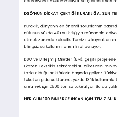
operasyonel mükemmeliyet ve çevresel sorumlulu
DSÖ’NÜN DİKKAT ÇEKTİĞİ KURAKLIĞA, SUN T
Kuraklık, dünyanın en önemli sorunlarının başın
nüfusun yüzde 40’ı su kıtlığıyla mücadele ediyo
etmek zorunda kalabilir. Temiz su kaynaklarının
bilinçsiz su kullanımı önemli rol oynuyor.
DSÖ ve Birleşmiş Miletler (BM), çeşitli projelerle
Ekoten Tekstil’in sektördeki su tüketimini minimi
fazla olduğu sektörlerin başında geliyor. Türkiy
tüketen gıda sektörünü, yüzde 18’lik kullanımla 
üretmek için 2500 ton su tüketiliyor. Bu da yakl
HER GÜN 100 BİNLERCE İNSAN İÇİN TEMİZ SU